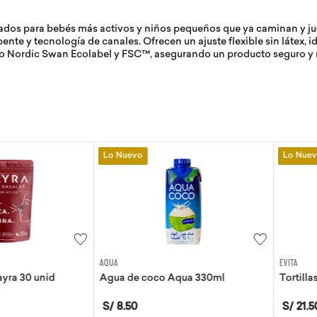
ados para bebés más activos y niños pequeños que ya caminan y jue
ente y tecnología de canales. Ofrecen un ajuste flexible sin látex, 
mo Nordic Swan Ecolabel y FSC™, asegurando un producto seguro y 
Lo Nuevo
Lo Nuevo
AQUA
EVITA
30 unid
Agua de coco Aqua 330ml
Tortillas de 
S/
8
.
50
S/
21
.
50