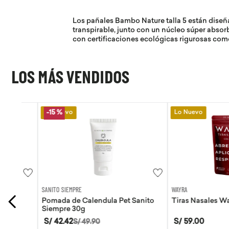
Los pañales Bambo Nature talla 5 están diseñ
transpirable, junto con un núcleo súper absorb
con certificaciones ecológicas rigurosas co
LOS MÁS VENDIDOS
Lo Nuevo
Lo Nuevo
-
15 %
SANITO SIEMPRE
WAYRA
Pomada de Calendula Pet Sanito
Tiras Nasales Wayra 
Siempre 30g
S/
42
.
42
S/
59
.
00
S/
49
.
90