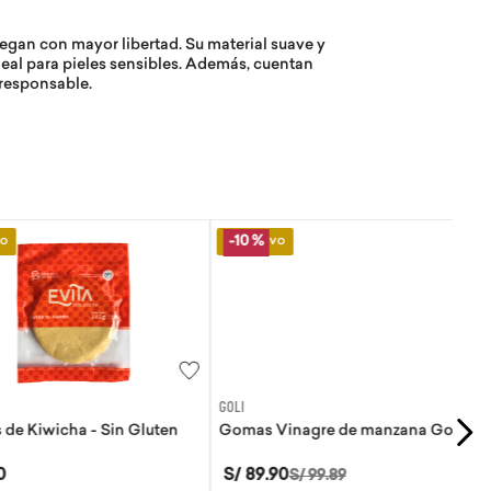
gan con mayor libertad. Su material suave y
ideal para pieles sensibles. Además, cuentan
responsable.
Lo Nuevo
-
10 %
GOLI
Kiwicha - Sin Gluten
Gomas Vinagre de manzana Goli
S/
89
.
90
S/
99
.
89