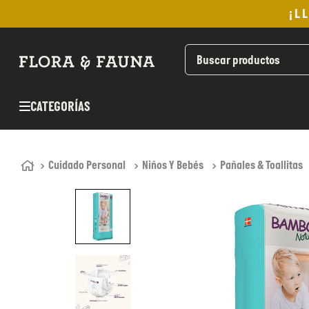
¡L
TÉRMINOS MÁS BUSCADOS
1
.
helado
2
.
pan
CATEGORÍAS
3
.
aceite oliva
4
.
kefir
5
.
pomadas sanito siempre
Cuidado Personal
Niños Y Bebés
Pañales & Toallitas
6
.
yogurt
7
.
purita
8
.
cafe
9
.
chocolate
10
.
proteina