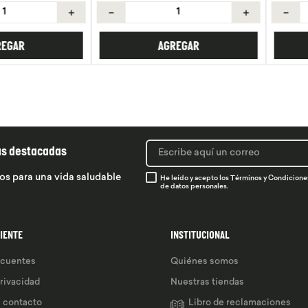
＋
－
＋
－
R
AGREGAR
ás destacadas
os para una vida saludable
He leído y acepto los
Términos y Condicione
de datos personales.
LIENTE
INSTITUCIONAL
ecuentes
Quiénes somos
privacidad
Nuestras tiendas
e contacto
Libro de reclamaciones