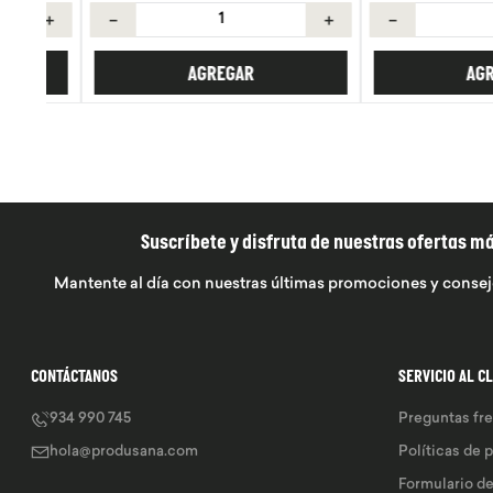
＋
－
＋
－
AGREGAR
AGREGA
Suscríbete y disfruta de nuestras ofertas m
Mantente al día con nuestras últimas promociones y consej
CONTÁCTANOS
SERVICIO AL C
934 990 745
Preguntas fr
hola@produsana.com
Políticas de 
Formulario d