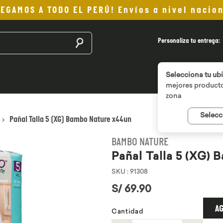
LEGAMOS A TODO EL PERÚ! Envíos a nivel nacion
Buscar productos
Personaliza tu entrega:
Selecciona tu ub
mejores producto
zona
Selecc
Pañal Talla 5 (XG) Bambo Nature x44un
BAMBO NATURE
Pañal Talla 5 (XG)
SKU
:
91308
S/
69
.
90
AG
Cantidad