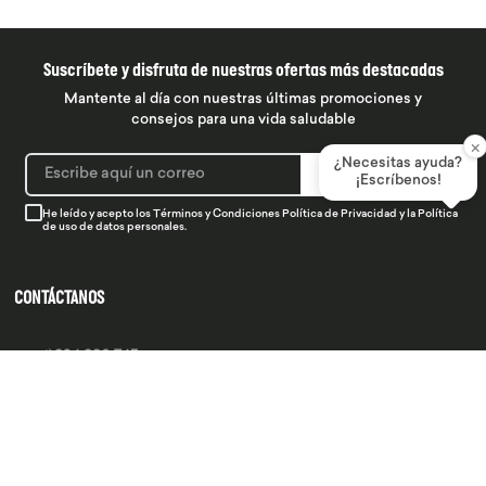
Suscríbete y disfruta de nuestras ofertas más destacadas
Mantente al día con nuestras últimas promociones y
consejos para una vida saludable
×
¿Necesitas ayuda?
SUSCRIBIRME
¡Escríbenos!
He leído y acepto los
Términos y Condiciones
Política de Privacidad
y la
Política
de uso de datos personales.
CONTÁCTANOS
934 990 745
hola@produsana
Nuestras tiendas