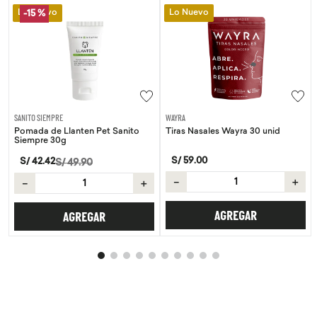
Lo Nuevo
Lo Nuevo
-
15 %
SANITO SIEMPRE
WAYRA
Pomada de Llanten Pet Sanito
Tiras Nasales Wayra 30 unid
Siempre 30g
S/
59
.
00
S/
42
.
42
S/
49
.
90
－
＋
－
＋
AGREGAR
AGREGAR