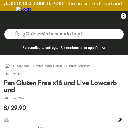
¡LLEGAMOS A TODO EL PERÚ! Envíos a nivel nacional.
0
¿Qué estás buscando hoy?
TÉRMINOS MÁS BUSCADOS
Personaliza tu entrega:
Selecciona una opción
1
.
helado
2
.
pomadas sanito siempre
Congelados
Panes, Masas & Pizzas
Panes Congelados
LIVE LOWCARB
3
.
pan
Pan Gluten Free x16 und Live Lowcarb
4
.
kefir
und
5
.
aceite oliva
SKU
:
61946
6
.
purita
S/
29
.
90
7
.
cafe
8
.
chocolate