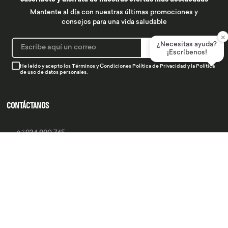
Mantente al día con nuestras últimas promociones y
consejos para una vida saludable
×
¿Necesitas ayuda?
SUSCRIBIRME
¡Escríbenos!
He leído y acepto los
Términos y Condiciones
Política de Privacidad
y la
Política
de uso de datos personales.
CONTÁCTANOS
934 990 745
hola@produsana
Nuestras tiendas
SERVICIO AL CLIENTE