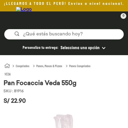
¡LLEGAMOS A TODO EL PERÚ! Envíos a nivel nacional.
0
¿Qué estás buscando hoy?
TÉRMINOS MÁS BUSCADOS
Personaliza tu entrega:
Selecciona una opción
1
.
helado
2
.
pan
Congelados
Panes, Masas & Pizzas
Panes Congelados
VEDA
3
.
aceite oliva
Pan Focaccia Veda 550g
4
.
kefir
SKU
:
81916
5
.
pomadas sanito siempre
S/
22
.
90
6
.
yogurt
7
.
purita
8
.
cafe