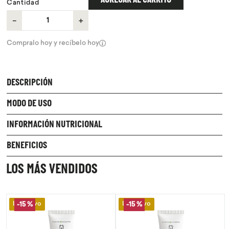
AGREGAR AL CARRITO
Cantidad
－
＋
Compralo hoy y recíbelo hoy
DESCRIPCIÓN
MODO DE USO
INFORMACIÓN NUTRICIONAL
BENEFICIOS
LOS MÁS VENDIDOS
Lo Nuevo
Lo Nuevo
-
15 %
-
15 %