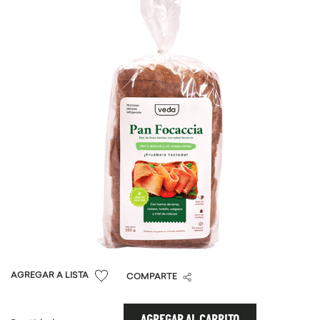
9
.
chocolate
10
.
proteina
COMPARTE