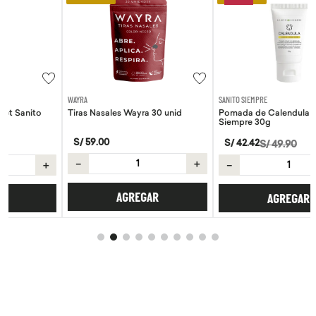
WAYRA
SANITO SIEMPRE
Tiras Nasales Wayra 30 unid
Pomada de Calendula Pet Sanito
Siempre 30g
S/
59
.
00
S/
42
.
42
S/
49
.
90
－
＋
＋
－
＋
AGREGAR
AGREGAR