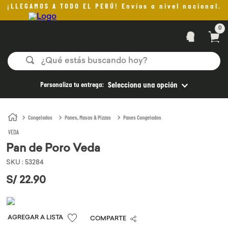
¡LLEGAMOS A TODO EL PERÚ! Envíos a nivel nacional.
0
¿Qué estás buscando hoy?
TÉRMINOS MÁS BUSCADOS
Personaliza tu entrega:
Selecciona una opción
1
.
helado
2
.
pan
Congelados
Panes, Masas & Pizzas
Panes Congelados
VEDA
3
.
aceite oliva
Pan de Poro Veda
4
.
pomadas sanito siempre
SKU
:
53284
5
.
kefir
S/
22
.
90
6
.
purita
7
.
yogurt
COMPARTE
8
.
cafe