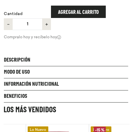
9
.
chocolate
AGREGAR AL CARRITO
Cantidad
10
.
proteina
－
＋
Compralo hoy y recíbelo hoy
DESCRIPCIÓN
MODO DE USO
INFORMACIÓN NUTRICIONAL
BENEFICIOS
LOS MÁS VENDIDOS
Lo Nuevo
Lo Nuevo
-
15 %