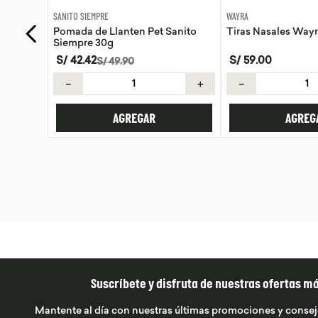
WAYRA
SANITO SIEMPRE
anito
Tiras Nasales Wayra 30 unid
Pomada de Calendu
Siempre 30g
S/
59
.
00
S/
42
.
42
S/
49
.
90
＋
－
＋
－
AGREGAR
AGREG
Suscríbete y disfruta de nuestras ofertas m
Mantente al día con nuestras últimas promociones y consej