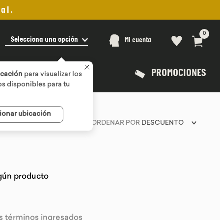
al.
0
Selecciona una opción
Mi cuenta
PROMOCIONES
icación
para visualizar los
s disponibles para tu
ionar ubicación
ORDENAR POR
DESCUENTO
gún producto
 términos ingresados