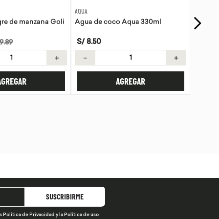
EVITA
o Aqua 330ml
Tortillas de Kiwicha - Sin Gluten
S/
21
.
50
＋
－
＋
AGREGAR
AGREGAR
SUSCRIBIRME
s
Política de Privacidad
y la
Política de uso