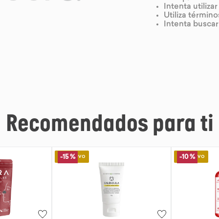
Intenta utiliza
Utiliza términ
Intenta busca
Recomendados para ti
Lo Nuevo
Lo Nuevo
-
10 %