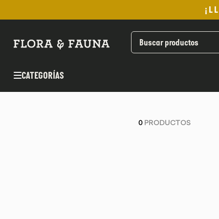
¡L
TÉRMINOS MÁS BUSCADOS
1
.
helado
2
.
pomadas sanito siempre
CATEGORÍAS
3
.
pan
4
.
kefir
5
.
aceite oliva
0
PRODUCTOS
6
.
purita
7
.
cafe
8
.
chocolate
9
.
proteina
10
.
infusiones