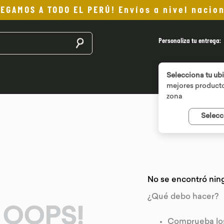
LEGAMOS A TODO EL PERÚ! Envíos a nivel nacion
Buscar productos
Personaliza tu entrega:
Selecciona tu ub
mejores producto
zona
Selecc
No se encontró nin
¿Qué debo hacer?
OOPS!
Comprueba los