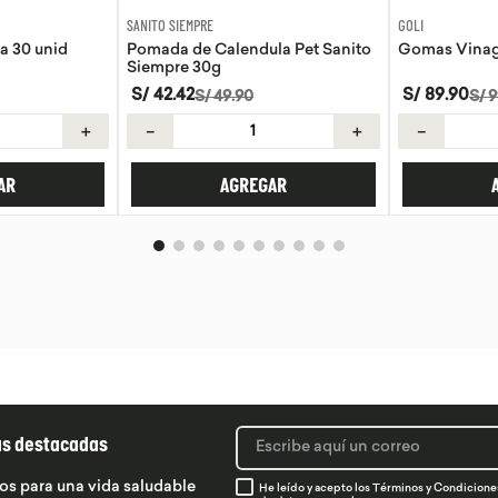
GOLI
AQUA
la Pet Sanito
Gomas Vinagre de manzana Goli
Agua de coc
S/
89
.
90
S/
8
.
50
S/
99
.
89
＋
－
＋
－
AR
AGREGAR
ás destacadas
os para una vida saludable
He leído y acepto los
Términos y Condicione