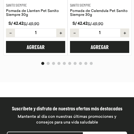
SANITO SIEMPRE
SANITO SIEMPRE
Pomada de Llanten Pet Sanito
Pomada de Calendula Pet Sanito
Siempre 30g
Siempre 30g
S/
42
.
42
S/
42
.
42
S/
49
.
90
S/
49
.
90
－
＋
－
＋
AGREGAR
AGREGAR
Suscríbete y disfruta de nuestras ofertas más destacadas
Mantente al día con nuestras últimas promociones y
consejos para una vida saludable