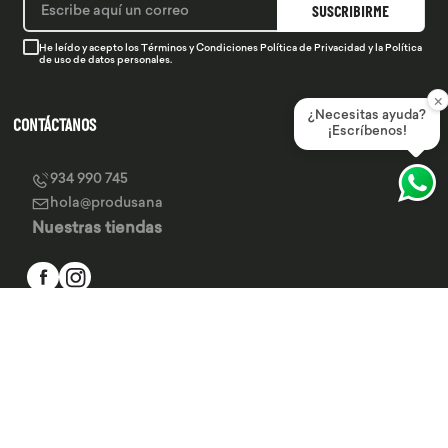
SUSCRIBIRME
He leído y acepto los
Términos y Condiciones
Política de Privacidad
y la
Política
de uso de datos personales.
×
¿Necesitas ayuda?
CONTÁCTANOS
¡Escríbenos!
934 990 745
hola@produsana
Nuestras tiendas
SERVICIO AL CLIENTE
INSTITUCIONAL