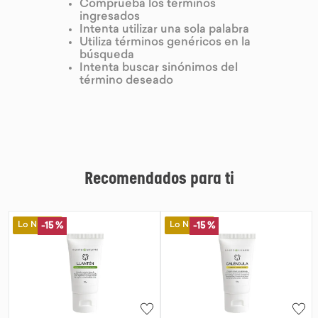
Comprueba los términos
ingresados
9
.
purita
Intenta utilizar una sola palabra
Utiliza términos genéricos en la
10
.
proteina
búsqueda
Intenta buscar sinónimos del
término deseado
Recomendados para ti
Lo Nuevo
Lo Nuevo
-
15 %
-
15 %