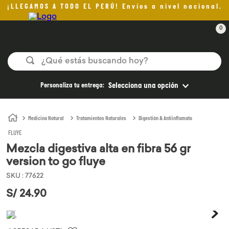
¡LLEGAMOS A TODO EL PERÚ! Envíos a nivel nacional.
0
¿Qué estás buscando hoy?
TÉRMINOS MÁS BUSCADOS
Personaliza tu entrega:
Selecciona una opción
1
.
helado
2
.
pan
Medicina Natural
Tratamientos Naturales
Digestión & Antiinflamato
FLUYE
3
.
aceite oliva
Mezcla digestiva alta en fibra 56 gr
4
.
kefir
version to go fluye
5
.
pomadas sanito siempre
SKU
:
77622
6
.
yogurt
S/
24
.
90
7
.
purita
8
.
cafe