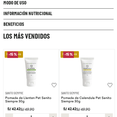
MODO DE USO
INFORMACIÓN NUTRICIONAL
BENEFICIOS
LOS MÁS VENDIDOS
Lo Nuevo
Lo Nuevo
-
15 %
SANITO SIEMPRE
WAYRA
nten Pet Sanito
Pomada de Calendula Pet Sanito
Tiras Nasales Way
Siempre 30g
S/
59
.
00
S/
42
.
42
9
.
90
S/
49
.
90
－