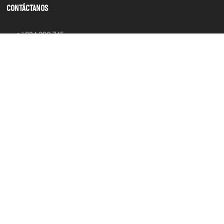
CONTÁCTANOS
934 990 745
hola@produsana
Nuestras tiendas
SERVICIO AL CLIENTE
INSTITUCIONAL
MEDIOS DE PAGO
Tienda 100% Segura