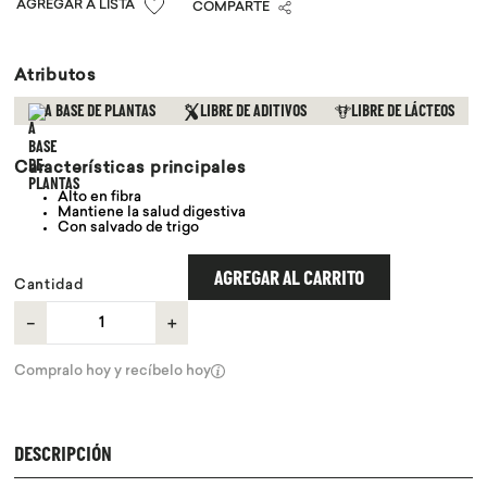
COMPARTE
9
.
chocolate
10
.
proteina
Atributos
A BASE DE PLANTAS
LIBRE DE ADITIVOS
LIBRE DE LÁCTEOS
Características principales
Alto en fibra
Mantiene la salud digestiva
Con salvado de trigo
AGREGAR AL CARRITO
Cantidad
－
＋
Compralo hoy y recíbelo hoy
DESCRIPCIÓN