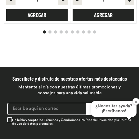
＋
－
＋
AGRE
REGAR
AGREGAR
Suscríbete y disfruta de nuestras ofertas más destacadas
Mantente al día con nuestras últimas promociones y
consejos para una vida saludable
×
¿Necesitas ayuda?
SUSCRIBIRME
¡Escríbenos!
He leído y acepto los
Términos y Condiciones
Política de Privacidad
y la
Política
de uso de datos personales.