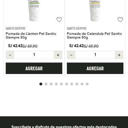
SANITO SIEMPRE
WAYRA
Pet Sanito
Pomada de Calendula Pet Sanito
Tiras Nasales Wayra 30 
Siempre 30g
S/
59
.
00
S/
42
.
42
S/
49
.
90
－
＋
－
＋
AGREGAR
AR
AGREGAR
Suscríbete y disfruta de nuestras ofertas más destacadas