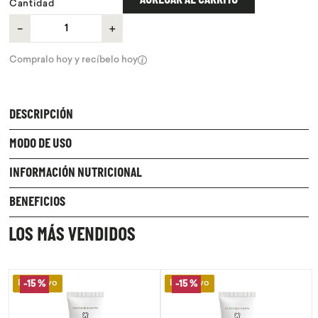
AGREGAR AL CARRITO
Cantidad
－
＋
Compralo hoy y recíbelo hoy
DESCRIPCIÓN
MODO DE USO
INFORMACIÓN NUTRICIONAL
BENEFICIOS
LOS MÁS VENDIDOS
Lo Nuevo
Lo Nuevo
-
15 %