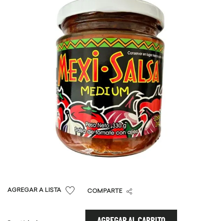
9
.
purita
10
.
proteina
COMPARTE