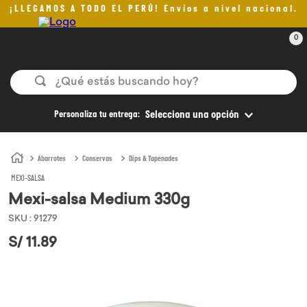
¡LLEGAMOS A TODO EL PERÚ! Envíos a nivel nacional.
0
¿Qué estás buscando hoy?
TÉRMINOS MÁS BUSCADOS
Personaliza tu entrega:
Selecciona una opción
1
.
helado
2
.
aceite oliva
Abarrotes
Conservas
Dips & Tapenades
MEXI-SALSA
3
.
pan
Mexi-salsa Medium 330g
4
.
kefir
SKU
:
91279
5
.
pomadas sanito siempre
S/
11
.
89
6
.
yogurt
7
.
chocolate
8
.
cafe