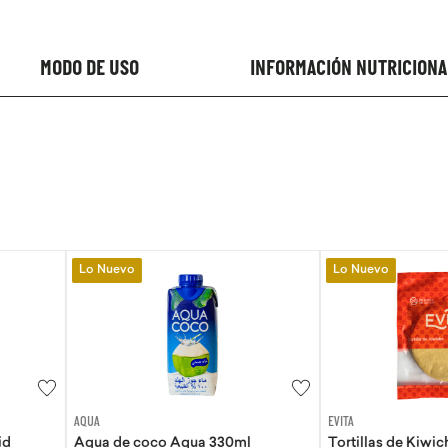
MODO DE USO
INFORMACIÓN NUTRICIONA
Lo Nuevo
Lo Nuevo
-
10 %
EVITA
GOLI
330ml
Tortillas de Kiwicha - Sin Gluten
Gomas Vinag