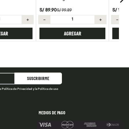
S/
15
.
90
99
.
89
/
kg
.
＋
－
＋
AGREGAR
AGREGAR
SUSCRIBIRME
s
Política de Privacidad
y la
Política de uso
MEDIOS DE PAGO