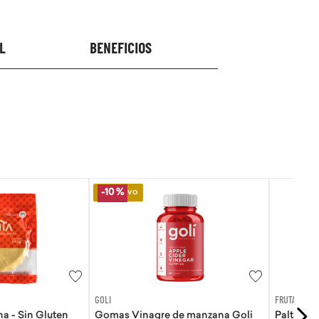
L
BENEFICIOS
FRUTAS & VERDURAS F&F
re de manzana Goli
Palta fuerte kg