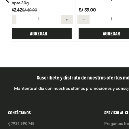
S/
59
.
00
S/
8
.
50
＋
－
＋
－
AGREGAR
AGREGA
Suscríbete y disfruta de nuestras ofertas m
Mantente al día con nuestras últimas promociones y consej
CONTÁCTANOS
SERVICIO AL C
934 990 745
Preguntas fr