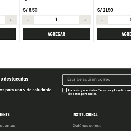
S/
21
.
50
S/
89
.
90
S/
＋
－
＋
－
R
AGREGAR
ás destacadas
os para una vida saludable
He leído y acepto los
Términos y Condicione
de datos personales.
LIENTE
INSTITUCIONAL
ecuentes
Quiénes somos