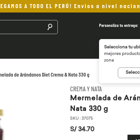
LEGAMOS A TODO EL PERÚ! Envíos a nivel nacion
Buscar productos
Personaliza tu entrega:
Selecciona tu ub
mejores producto
zona
Selecc
elada de Arándanos Diet Crema & Nata 330 g
CREMA Y NATA
Mermelada de Arán
Nata 330 g
SKU
:
37075
S/
34
.
70