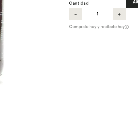
AG
Cantidad
－
＋
Compralo hoy y recíbelo hoy