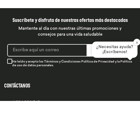
Suscríbete y disfruta de nuestras ofertas más destacadas
Mantente al día con nuestras últimas promociones y
consejos para una vida saludable
×
¿Necesitas ayuda?
SUSCRIBIRME
¡Escríbenos!
He leído y acepto los
Términos y Condiciones
Política de Privacidad
y la
Política
de uso de datos personales.
CONTÁCTANOS
934 990 745
hola@produsana
Nuestras tiendas