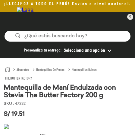
¡LLEGAMOS A TODO EL PERÚ! Envíos a nivel nacional.
0
¿Qué estás buscando hoy?
TÉRMINOS MÁS BUSCADOS
Personaliza tu entrega:
Selecciona una opción
1
.
helado
2
.
pan
Abarrotes
Mantequillas De Frutos
Mantequillas Dulces
THE BUTTER FACTORY
3
.
aceite oliva
Mantequilla de Maní Endulzada con
4
.
kefir
Stevia The Butter Factory 200 g
5
.
pomadas sanito siempre
SKU
:
47232
6
.
yogurt
S/
19
.
51
7
.
purita
8
.
cafe