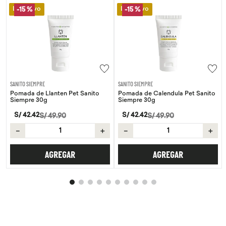
Lo Nuevo
Lo Nuevo
-
15 %
-
15 %
SANITO SIEMPRE
SANITO SIEMPRE
Pomada de Llanten Pet Sanito
Pomada de Calendula Pet Sanito
Siempre 30g
Siempre 30g
S/
42
.
42
S/
42
.
42
S/
49
.
90
S/
49
.
90
－
＋
－
＋
AGREGAR
AGREGAR