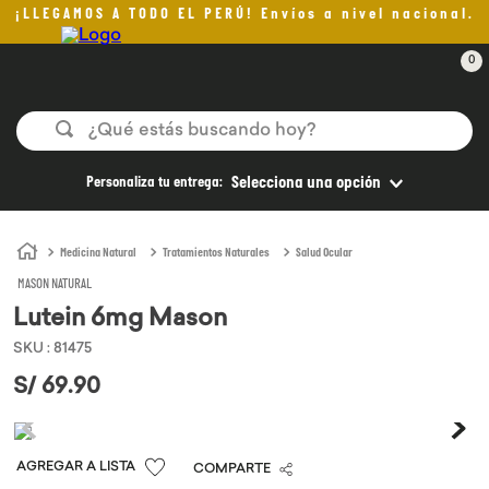
¡LLEGAMOS A TODO EL PERÚ! Envíos a nivel nacional.
0
¿Qué estás buscando hoy?
TÉRMINOS MÁS BUSCADOS
Personaliza tu entrega:
Selecciona una opción
1
.
helado
2
.
pan
Medicina Natural
Tratamientos Naturales
Salud Ocular
MASON NATURAL
3
.
aceite oliva
Lutein 6mg Mason
4
.
pomadas sanito siempre
SKU
:
81475
5
.
kefir
S/
69
.
90
6
.
purita
7
.
yogurt
COMPARTE
8
.
cafe