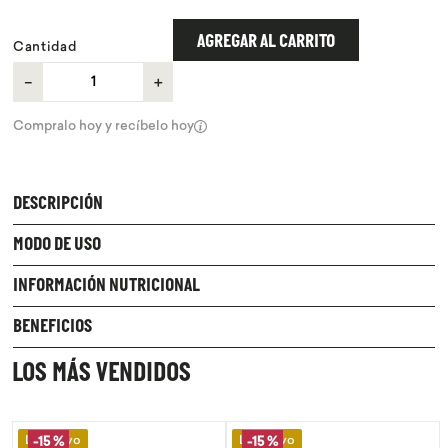
9
.
chocolate
AGREGAR AL CARRITO
Cantidad
10
.
proteina
－
＋
Compralo hoy y recíbelo hoy
DESCRIPCIÓN
MODO DE USO
INFORMACIÓN NUTRICIONAL
BENEFICIOS
LOS MÁS VENDIDOS
Lo Nuevo
Lo Nuevo
-
15 %
-
15 %