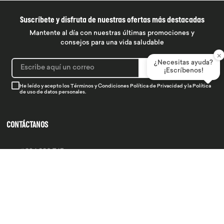
Suscríbete y disfruta de nuestras ofertas más destacadas
Mantente al día con nuestras últimas promociones y
consejos para una vida saludable
×
¿Necesitas ayuda?
SUSCRIBIRME
¡Escríbenos!
He leído y acepto los
Términos y Condiciones
Política de Privacidad
y la
Política
de uso de datos personales.
CONTÁCTANOS
934 990 745
hola@produsana
Nuestras tiendas
SERVICIO AL CLIENTE