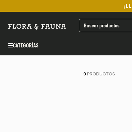
¡L
TÉRMINOS MÁS BUSCADOS
1
.
helado
2
.
pan
CATEGORÍAS
3
.
aceite oliva
4
.
kefir
5
.
pomadas sanito siempre
0
PRODUCTOS
6
.
yogurt
7
.
purita
8
.
cafe
9
.
chocolate
10
.
proteina