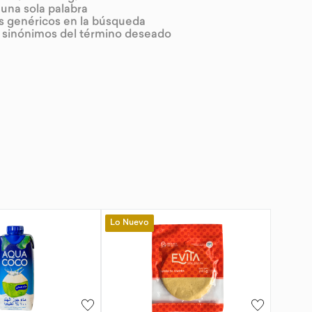
r una sola palabra
os genéricos en la búsqueda
r sinónimos del término deseado
Lo Nuevo
-
10 %