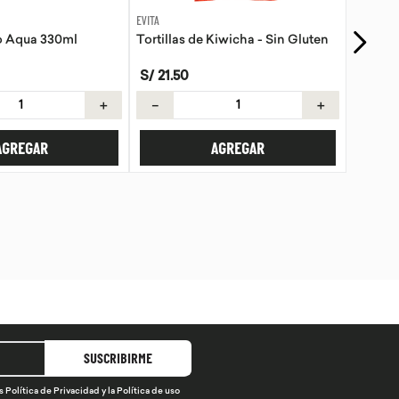
GOLI
Kiwicha - Sin Gluten
Gomas Vinagre de manzana Goli
S/
89
.
90
S/
99
.
89
＋
－
＋
AGREGAR
AGREGAR
SUSCRIBIRME
s
Política de Privacidad
y la
Política de uso