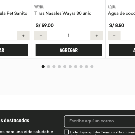
AQUA
EVITA
a 30 unid
Agua de coco Aqua 330ml
Tortillas de 
S/
8
.
50
S/
21
.
50
＋
－
＋
－
AR
AGREGAR
ás destacadas
os para una vida saludable
He leído y acepto los
Términos y Condicione