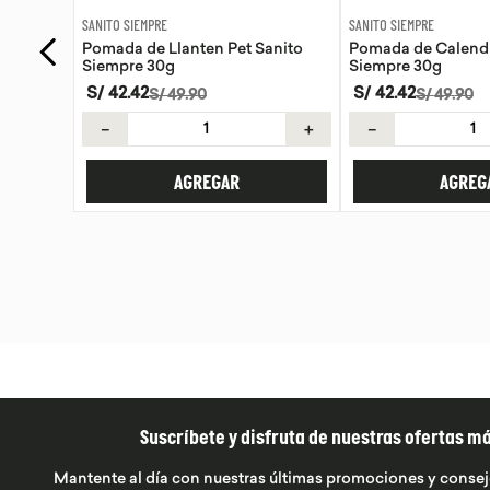
SANITO SIEMPRE
WAYRA
anito
Pomada de Calendula Pet Sanito
Tiras Nasales Wayr
Siempre 30g
S/
42
.
42
S/
59
.
00
S/
49
.
90
＋
－
＋
－
AGREGAR
AGREG
Suscríbete y disfruta de nuestras ofertas m
Mantente al día con nuestras últimas promociones y consej