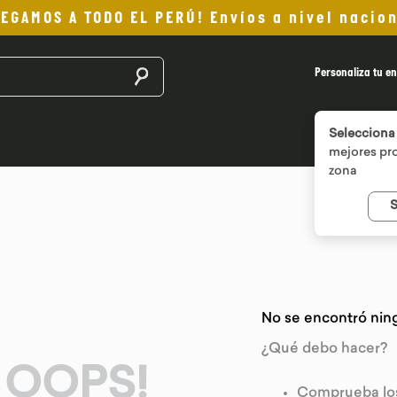
LEGAMOS A TODO EL PERÚ! Envíos a nivel nacion
Buscar productos
Personaliza tu en
Selecciona 
mejores pro
zona
S
No se encontró nin
¿Qué debo hacer?
OOPS!
Comprueba los