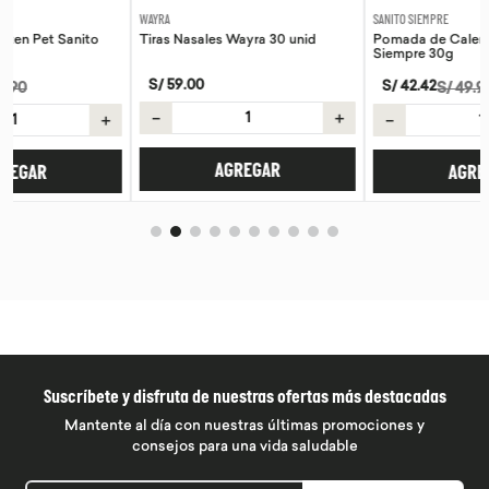
WAYRA
SANITO SIEMPRE
Tiras Nasales Wayra 30 unid
Pomada de Calendula Pet Sanito
Siempre 30g
S/
59
.
00
S/
42
.
42
S/
49
.
90
－
＋
－
＋
AGREGAR
AGREGAR
Suscríbete y disfruta de nuestras ofertas más destacadas
Mantente al día con nuestras últimas promociones y
consejos para una vida saludable