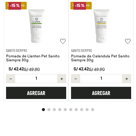
Lo Nuevo
Lo Nuevo
-
15 %
-
15 %
SANITO SIEMPRE
SANITO SIEMPRE
Pomada de Llanten Pet Sanito
Pomada de Calendula Pet Sanito
Siempre 30g
Siempre 30g
S/
42
.
42
S/
42
.
42
S/
49
.
90
S/
49
.
90
－
＋
－
＋
AGREGAR
AGREGAR