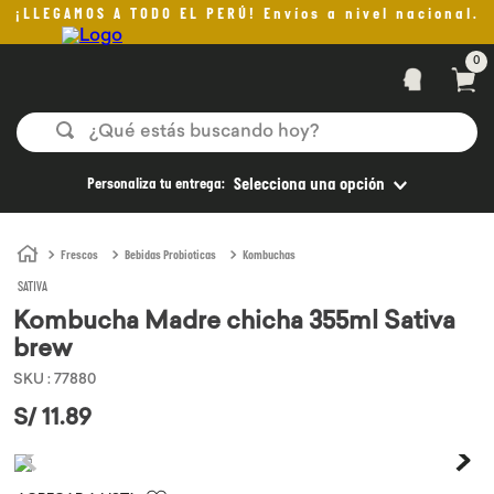
¡LLEGAMOS A TODO EL PERÚ! Envíos a nivel nacional.
0
¿Qué estás buscando hoy?
TÉRMINOS MÁS BUSCADOS
Personaliza tu entrega:
Selecciona una opción
1
.
helado
2
.
aceite oliva
Frescos
Bebidas Probioticas
Kombuchas
SATIVA
3
.
pan
Kombucha Madre chicha 355ml Sativa
4
.
kefir
brew
5
.
pomadas sanito siempre
SKU
:
77880
6
.
yogurt
S/
11
.
89
7
.
chocolate
8
.
cafe