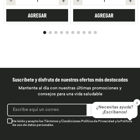
＋
－
＋
AGREGAR
AGREGAR
Suscríbete y disfruta de nuestras ofertas más destacadas
Mantente al día con nuestras últimas promociones y
consejos para una vida saludable
×
¿Necesitas ayuda?
SUSCRIBIRME
¡Escríbenos!
He leído y acepto los
Términos y Condiciones
Política de Privacidad
y la
Política
de uso de datos personales.