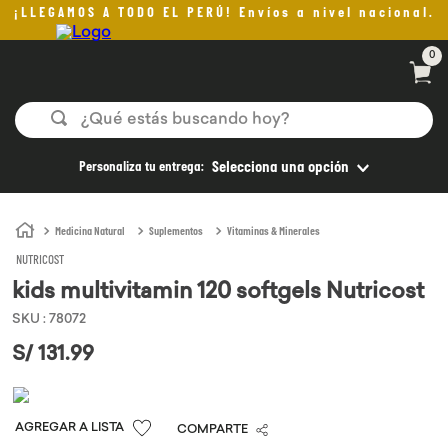
¡LLEGAMOS A TODO EL PERÚ! Envíos a nivel nacional.
0
¿Qué estás buscando hoy?
TÉRMINOS MÁS BUSCADOS
Personaliza tu entrega:
Selecciona una opción
1
.
helado
2
.
pan
Medicina Natural
Suplementos
Vitaminas & Minerales
NUTRICOST
3
.
aceite oliva
kids multivitamin 120 softgels Nutricost
4
.
kefir
SKU
:
78072
5
.
pomadas sanito siempre
S/
131
.
99
6
.
yogurt
7
.
purita
COMPARTE
8
.
cafe