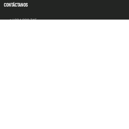
CONTÁCTANOS
934 990 745
hola@produsana
Nuestras tiendas
SERVICIO AL CLIENTE
INSTITUCIONAL
MEDIOS DE PAGO
Tienda 100% Segura