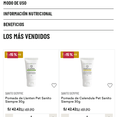
MODO DE USO
INFORMACIÓN NUTRICIONAL
BENEFICIOS
LOS MÁS VENDIDOS
Lo Nuevo
Lo Nuevo
-
15 %
SANITO SIEMPRE
WAYRA
Sanito
Pomada de Calendula Pet Sanito
Tiras Nasales Wayra 30 unid
Siempre 30g
S/
59
.
00
S/
42
.
42
S/
49
.
90
－