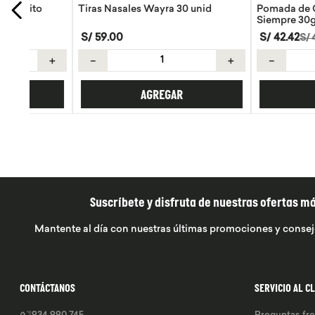
Tiras Nasales Wayra 30 unid
Pomada de Calendula
Siempre 30g
S/
59
.
00
S/
42
.
42
S/
49
.
90
＋
－
＋
－
AGREGAR
AGREGA
Suscríbete y disfruta de nuestras ofertas m
Mantente al día con nuestras últimas promociones y consej
CONTÁCTANOS
SERVICIO AL C