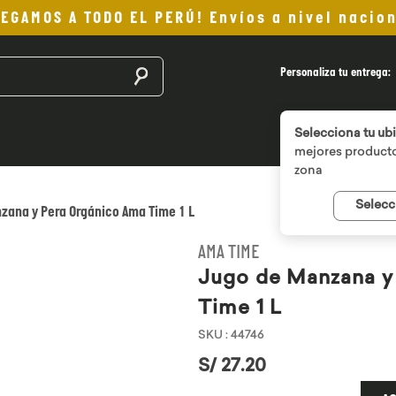
LEGAMOS A TODO EL PERÚ! Envíos a nivel nacion
Buscar productos
Personaliza tu entrega:
Selecciona tu ub
mejores producto
zona
Selecc
zana y Pera Orgánico Ama Time 1 L
AMA TIME
Jugo de Manzana y
Time 1 L
SKU
:
44746
S/
27
.
20