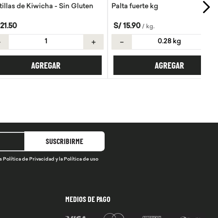
Kiwicha - Sin Gluten
Palta fuerte kg
S/
15
.
90
/
kg
.
＋
－
＋
AGREGAR
AGREGAR
SUSCRIBIRME
s
Política de Privacidad
y la
Política de uso
MEDIOS DE PAGO