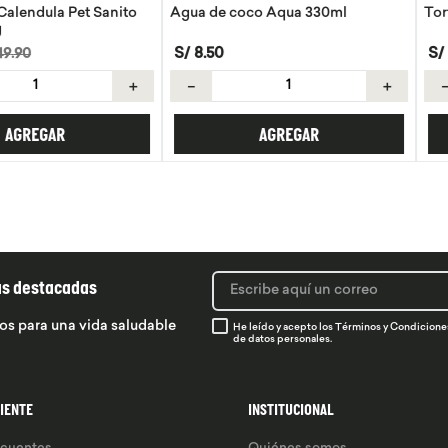
 Pet Sanito
Agua de coco Aqua 330ml
Tortillas de 
S/
8
.
50
S/
21
.
50
＋
－
＋
－
R
AGREGAR
ás destacadas
os para una vida saludable
He leído y acepto los
Términos y Condicione
de datos personales.
LIENTE
INSTITUCIONAL