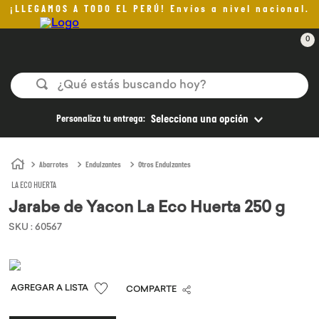
¡LLEGAMOS A TODO EL PERÚ! Envíos a nivel nacional.
0
¿Qué estás buscando hoy?
TÉRMINOS MÁS BUSCADOS
Personaliza tu entrega:
Selecciona una opción
1
.
helado
2
.
pan
Abarrotes
Endulzantes
Otros Endulzantes
LA ECO HUERTA
3
.
aceite oliva
Jarabe de Yacon La Eco Huerta 250 g
4
.
pomadas sanito siempre
SKU
:
60567
5
.
kefir
6
.
purita
7
.
yogurt
COMPARTE
8
.
cafe