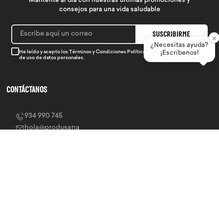
Mantente al día con nuestras últimas promociones y
consejos para una vida saludable
SUSCRIBIRME
×
¿Necesitas ayuda?
He leído y acepto los
Términos y Condiciones
Política de Privacidad
y la
Política
¡Escríbenos!
de uso de datos personales.
CONTÁCTANOS
934 990 745
hola@produsana
Nuestras tiendas
SERVICIO AL CLIENTE
INSTITUCIONAL