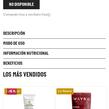
NO DISPONIBLE
9
.
chocolate
Compralo hoy y recíbelo hoy
10
.
proteina
DESCRIPCIÓN
MODO DE USO
INFORMACIÓN NUTRICIONAL
BENEFICIOS
LOS MÁS VENDIDOS
Lo Nuevo
Lo Nuevo
-
15 %