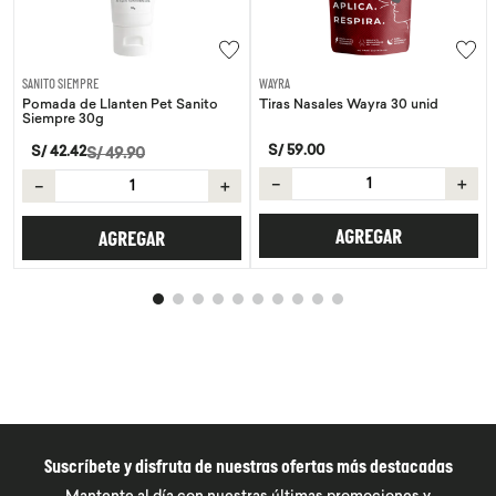
SANITO SIEMPRE
WAYRA
Pomada de Llanten Pet Sanito
Tiras Nasales Wayra 30 unid
Siempre 30g
S/
59
.
00
S/
42
.
42
S/
49
.
90
－
＋
－
＋
AGREGAR
AGREGAR
Suscríbete y disfruta de nuestras ofertas más destacadas