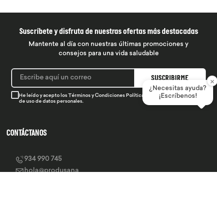
Suscríbete y disfruta de nuestras ofertas más destacadas
Mantente al día con nuestras últimas promociones y
consejos para una vida saludable
SUSCRIBIRME
×
¿Necesitas ayuda?
He leído y acepto los
Términos y Condiciones
Política de Privacidad
¡Escríbenos!
y la
Política
de uso de datos personales.
CONTÁCTANOS
934 990 745
hola@produsana
Nuestras tiendas