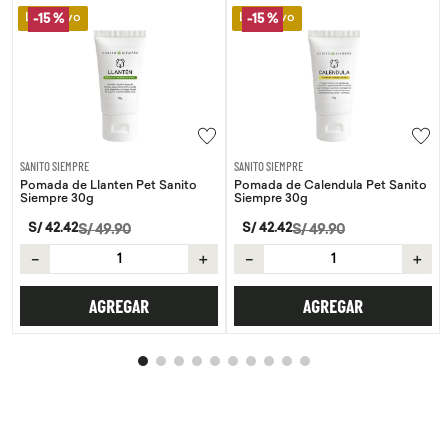
Lo Nuevo
Lo Nuevo
-
15 %
-
15 %
SANITO SIEMPRE
SANITO SIEMPRE
Pomada de Llanten Pet Sanito
Pomada de Calendula Pet Sanito
Siempre 30g
Siempre 30g
S/
42
.
42
S/
42
.
42
S/
49
.
90
S/
49
.
90
－
＋
－
＋
AGREGAR
AGREGAR