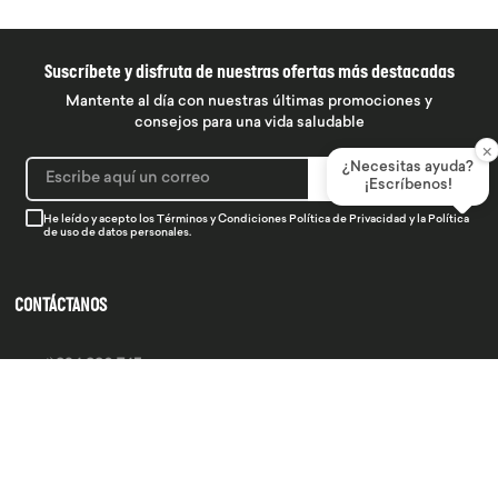
Suscríbete y disfruta de nuestras ofertas más destacadas
Mantente al día con nuestras últimas promociones y
consejos para una vida saludable
×
¿Necesitas ayuda?
SUSCRIBIRME
¡Escríbenos!
He leído y acepto los
Términos y Condiciones
Política de Privacidad
y la
Política
de uso de datos personales.
CONTÁCTANOS
934 990 745
hola@produsana
Nuestras tiendas