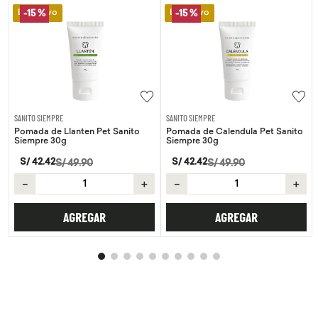
Lo Nuevo
Lo Nuevo
-
15 %
-
15 %
SANITO SIEMPRE
SANITO SIEMPRE
Pomada de Llanten Pet Sanito
Pomada de Calendula Pet Sanito
Siempre 30g
Siempre 30g
S/
42
.
42
S/
42
.
42
S/
49
.
90
S/
49
.
90
－
＋
－
＋
AGREGAR
AGREGAR