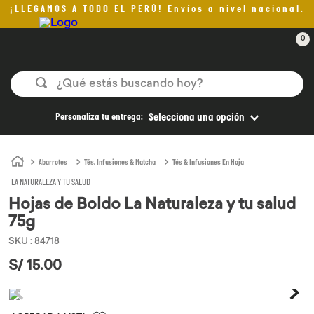
¡LLEGAMOS A TODO EL PERÚ! Envíos a nivel nacional.
0
¿Qué estás buscando hoy?
TÉRMINOS MÁS BUSCADOS
Personaliza tu entrega:
Selecciona una opción
1
.
helado
2
.
aceite oliva
Abarrotes
Tés, Infusiones & Matcha
Tés & Infusiones En Hoja
LA NATURALEZA Y TU SALUD
3
.
pan
Hojas de Boldo La Naturaleza y tu salud
4
.
kefir
75g
5
.
pomadas sanito siempre
SKU
:
84718
6
.
yogurt
S/
15
.
00
7
.
chocolate
8
.
cafe