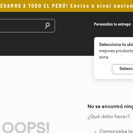
LEGAMOS A TODO EL PERÚ! Envíos a nivel nacion
Buscar productos
Personaliza tu entrega:
Selecciona tu ub
mejores producto
zona
Selecc
No se encontró nin
¿Qué debo hacer?
OOPS!
Comprueba los