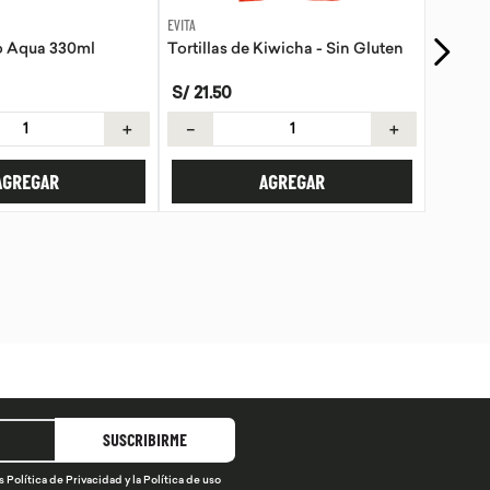
GOLI
Kiwicha - Sin Gluten
Gomas Vinagre de manzana Goli
S/
89
.
90
S/
99
.
89
＋
－
＋
AGREGAR
AGREGAR
SUSCRIBIRME
s
Política de Privacidad
y la
Política de uso