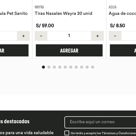
AQUA
EVITA
a 30 unid
Agua de coco Aqua 330ml
Tortillas de 
S/
8
.
50
S/
21
.
50
＋
－
＋
－
AR
AGREGAR
ás destacadas
os para una vida saludable
He leído y acepto los
Términos y Condicione