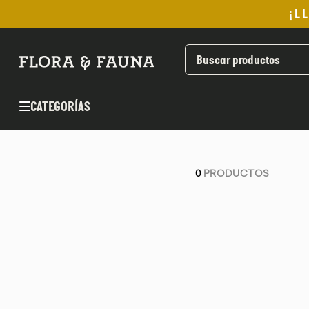
¡L
TÉRMINOS MÁS BUSCADOS
1
.
helado
2
.
pan
CATEGORÍAS
3
.
aceite oliva
4
.
kefir
5
.
pomadas sanito siempre
0
PRODUCTOS
6
.
yogurt
7
.
purita
8
.
cafe
9
.
chocolate
10
.
proteina