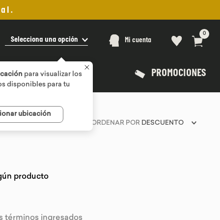
al.
0
Selecciona una opción
Mi cuenta
PROMOCIONES
icación
para visualizar los
s disponibles para tu
ionar ubicación
ORDENAR POR
DESCUENTO
gún producto
 términos ingresados