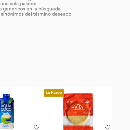
r una sola palabra
os genéricos en la búsqueda
r sinónimos del término deseado
Lo Nuevo
-
10 %