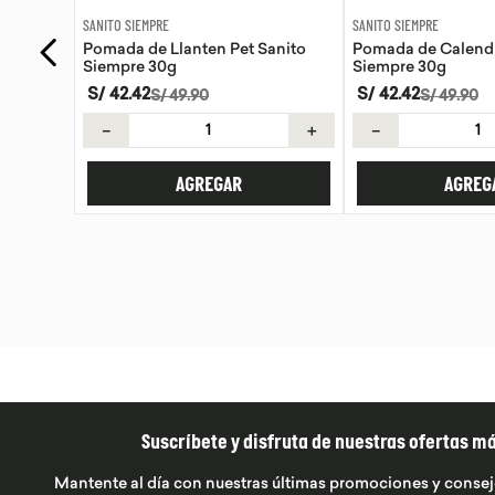
SANITO SIEMPRE
WAYRA
anito
Pomada de Calendula Pet Sanito
Tiras Nasales Wayr
Siempre 30g
S/
42
.
42
S/
59
.
00
S/
49
.
90
＋
－
＋
－
AGREGAR
AGREG
Suscríbete y disfruta de nuestras ofertas m
Mantente al día con nuestras últimas promociones y consej