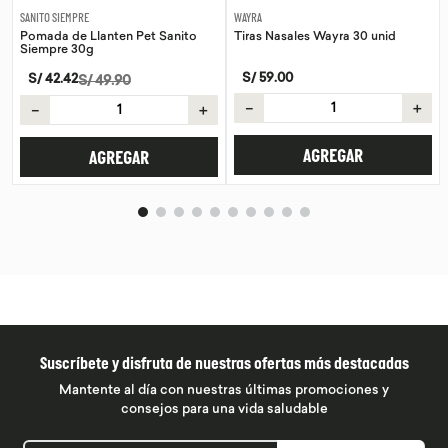
SANITO SIEMPRE
WAYRA
Pomada de Llanten Pet Sanito
Tiras Nasales Wayra 30 unid
Siempre 30g
S/
59
.
00
S/
42
.
42
S/
49
.
90
－
＋
－
＋
AGREGAR
AGREGAR
Suscríbete y disfruta de nuestras ofertas más destacadas
Mantente al día con nuestras últimas promociones y
consejos para una vida saludable