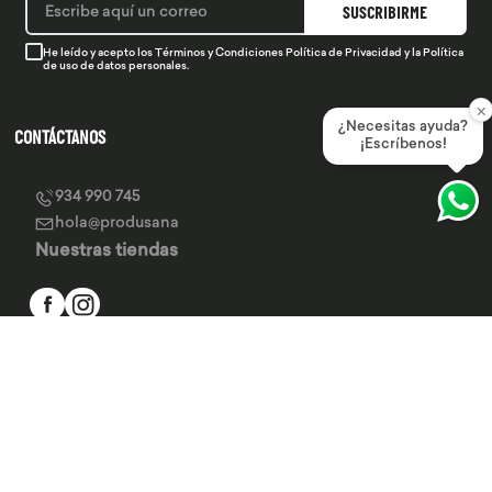
SUSCRIBIRME
He leído y acepto los
Términos y Condiciones
Política de Privacidad
y la
Política
de uso de datos personales.
×
¿Necesitas ayuda?
CONTÁCTANOS
¡Escríbenos!
934 990 745
hola@produsana
Nuestras tiendas
SERVICIO AL CLIENTE
INSTITUCIONAL