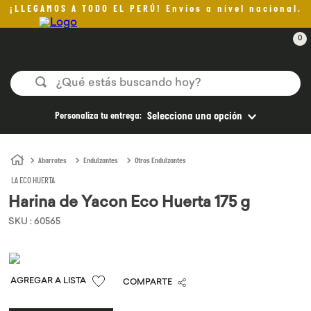
¡LLEGAMOS A TODO EL PERÚ! Envíos a nivel nacional.
0
¿Qué estás buscando hoy?
TÉRMINOS MÁS BUSCADOS
Personaliza tu entrega:
Selecciona una opción
1
.
helado
2
.
aceite oliva
Abarrotes
Endulzantes
Otros Endulzantes
LA ECO HUERTA
3
.
pan
Harina de Yacon Eco Huerta 175 g
4
.
kefir
SKU
:
60565
5
.
pomadas sanito siempre
6
.
yogurt
7
.
chocolate
COMPARTE
8
.
cafe