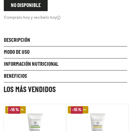
NO DISPONIBLE
9
.
purita
Compralo hoy y recíbelo hoy
10
.
proteina
DESCRIPCIÓN
MODO DE USO
INFORMACIÓN NUTRICIONAL
BENEFICIOS
LOS MÁS VENDIDOS
Lo Nuevo
Lo Nuevo
-
15 %
-
15 %