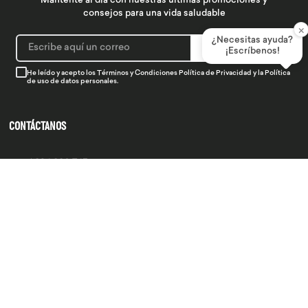
Mantente al día con nuestras últimas promociones y
consejos para una vida saludable
×
¿Necesitas ayuda?
SUSCRIBIRME
¡Escríbenos!
He leído y acepto los
Términos y Condiciones
Política de Privacidad
y la
Política
de uso de datos personales.
CONTÁCTANOS
934 990 745
hola@produsana
Nuestras tiendas
SERVICIO AL CLIENTE
INSTITUCIONAL