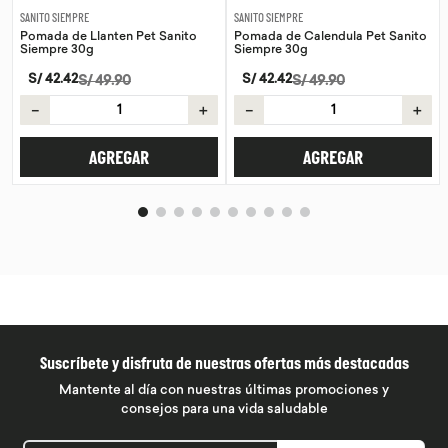
SANITO SIEMPRE
SANITO SIEMPRE
Pomada de Llanten Pet Sanito
Pomada de Calendula Pet Sanito
Siempre 30g
Siempre 30g
S/
42
.
42
S/
42
.
42
S/
49
.
90
S/
49
.
90
－
＋
－
＋
AGREGAR
AGREGAR
Suscríbete y disfruta de nuestras ofertas más destacadas
Mantente al día con nuestras últimas promociones y
consejos para una vida saludable