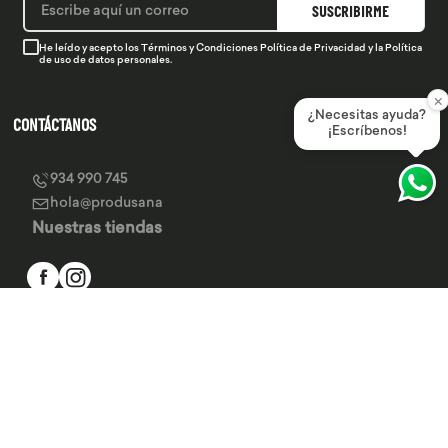
SUSCRIBIRME
He leído y acepto los
Términos y Condiciones
Política de Privacidad
y la
Política
de uso de datos personales.
×
¿Necesitas ayuda?
CONTÁCTANOS
¡Escríbenos!
934 990 745
hola@produsana
Nuestras tiendas
SERVICIO AL CLIENTE
INSTITUCIONAL