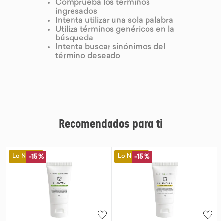
Comprueba los términos
ingresados
9
.
purita
Intenta utilizar una sola palabra
Utiliza términos genéricos en la
10
.
proteina
búsqueda
Intenta buscar sinónimos del
término deseado
Recomendados para ti
Lo Nuevo
Lo Nuevo
-
15 %
-
15 %