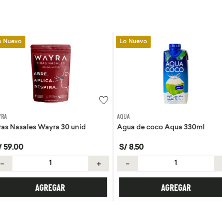
Lo Nuevo
Lo Nuevo
AQUA
EVITA
30 unid
Agua de coco Aqua 330ml
Tortillas de 
S/
8
.
50
S/
21
.
50
＋
－
＋
－
R
AGREGAR