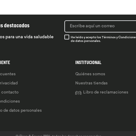
ás destacadas
os para una vida saludable
He leído y acepto los
Términos y Condicione
de datos personales.
LIENTE
INSTITUCIONAL
ecuentes
Quiénes somos
privacidad
Nuestras tiendas
e contacto
Libro de reclamaciones
ondiciones
so de datos personales 