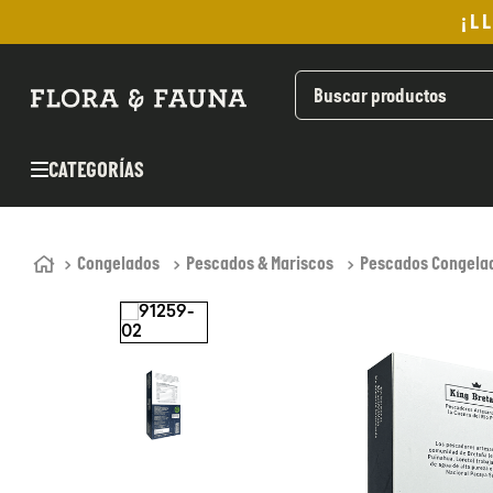
¡L
TÉRMINOS MÁS BUSCADOS
1
.
helado
2
.
pan
CATEGORÍAS
3
.
aceite oliva
4
.
kefir
5
.
pomadas sanito siempre
Congelados
Pescados & Mariscos
Pescados Congela
6
.
yogurt
7
.
purita
8
.
cafe
9
.
chocolate
10
.
proteina