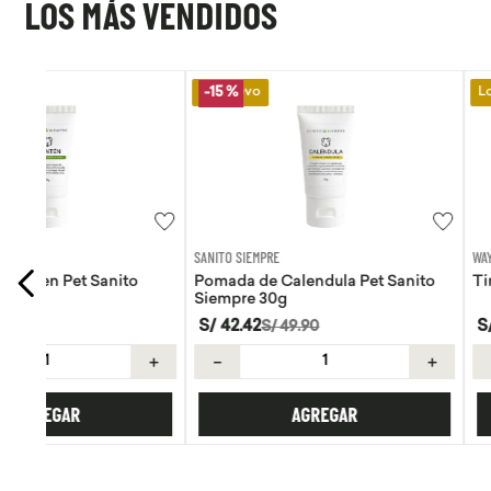
LOS MÁS VENDIDOS
Lo Nuevo
Lo Nuevo
-
15 %
SANITO SIEMPRE
WAYRA
Pomada de Calendula Pet Sanito
Tiras Nasales Wayra 
Siempre 30g
S/
42
.
42
S/
59
.
00
S/
49
.
90
＋
－
＋
－
AGREGAR
AGREGA