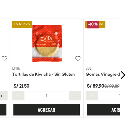
Lo Nuevo
-
10 %
GOLI
Kiwicha - Sin Gluten
Gomas Vinagre de manzana Goli
S/
89
.
90
S/
99
.
89
＋
－
＋
AGREGAR
AGREGAR