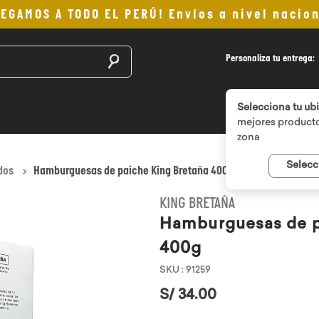
LEGAMOS A TODO EL PERÚ! Envíos a nivel nacion
Buscar productos
Personaliza tu entrega:
Selecciona tu ub
mejores producto
zona
Selecc
dos
Hamburguesas de paiche King Bretaña 400g
KING BRETAÑA
Hamburguesas de p
400g
SKU
:
91259
S/
34
.
00