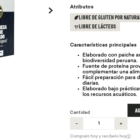
Atributos
LIBRE DE GLUTEN POR NATURA
LIBRE DE LÁCTEOS
Características principales
Elaborado con paiche a
biodiversidad peruana.
Fuente de proteína prov
complementar una alime
Fácil preparación para d
diarias.
Elaborado bajo práctica
los recursos acuáticos.
AG
Cantidad
－
＋
Compralo hoy y recíbelo hoy