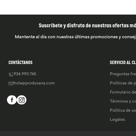
Suscríbete y disfruta de nuestras ofertas m
Mantente al día con nuestras últimas promociones y consej
CONTÁCTANOS
SERVICIO AL C
934 990 745
Preguntas fr
hola@produsana.com
Políticas de 
Formulario d
Términos y c
Política de u
Legales 