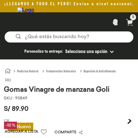
¡LLEGAMOS A TODO EL PERÚ! Envíos a nivel nacional.
0
¿Qué estás buscando hoy?
TÉRMINOS MÁS BUSCADOS
Personaliza tu entrega:
Selecciona una opción
1
.
helado
2
.
pan
Medicina Natural
Tratamientos Naturales
Digestión & Antiinflamato
GOLI
3
.
aceite oliva
Gomas Vinagre de manzana Goli
4
.
kefir
SKU
:
90849
5
.
pomadas sanito siempre
S/
89
.
90
6
.
yogurt
7
.
purita
-
10 %
Lo Nuevo
COMPARTE
8
.
cafe