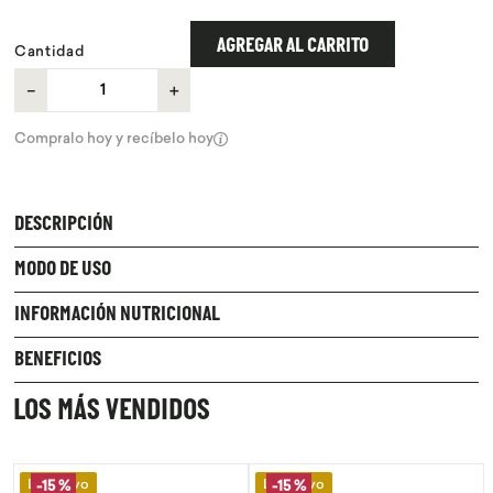
9
.
chocolate
AGREGAR AL CARRITO
Cantidad
10
.
proteina
－
＋
Compralo hoy y recíbelo hoy
DESCRIPCIÓN
MODO DE USO
INFORMACIÓN NUTRICIONAL
BENEFICIOS
LOS MÁS VENDIDOS
Lo Nuevo
Lo Nuevo
-
15 %
-
15 %