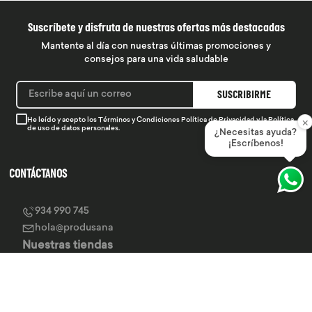
Suscríbete y disfruta de nuestras ofertas más destacadas
Mantente al día con nuestras últimas promociones y
consejos para una vida saludable
SUSCRIBIRME
×
He leído y acepto los
Términos y Condiciones
Política de Privacidad
y la
Política
de uso de datos personales.
¿Necesitas ayuda?
¡Escríbenos!
CONTÁCTANOS
934 990 745
hola@produsana
Nuestras tiendas