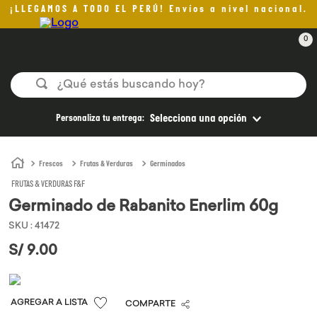
¡LLEGAMOS A TODO EL PERÚ! Envíos a nivel nacional.
0
¿Qué estás buscando hoy?
TÉRMINOS MÁS BUSCADOS
Personaliza tu entrega:
Selecciona una opción
1
.
helado
2
.
aceite oliva
Frescos
Frutas & Verduras
Germinados
FRUTAS & VERDURAS F&F
3
.
pan
Germinado de Rabanito Enerlim 60g
4
.
kefir
SKU
:
41472
5
.
pomadas sanito siempre
S/
9
.
00
6
.
yogurt
7
.
chocolate
COMPARTE
8
.
cafe