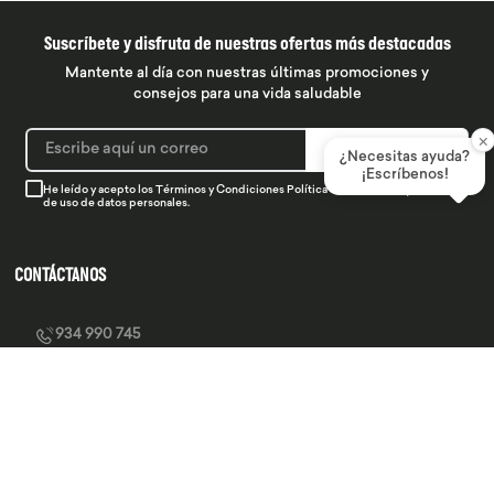
Suscríbete y disfruta de nuestras ofertas más destacadas
Mantente al día con nuestras últimas promociones y
consejos para una vida saludable
×
SUSCRIBIRME
¿Necesitas ayuda?
¡Escríbenos!
He leído y acepto los
Términos y Condiciones
Política de Privacidad
y la
Política
de uso de datos personales.
CONTÁCTANOS
934 990 745
hola@produsana
Nuestras tiendas