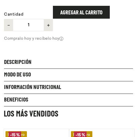
9
.
purita
AGREGAR AL CARRITO
Cantidad
10
.
proteina
－
＋
Compralo hoy y recíbelo hoy
DESCRIPCIÓN
MODO DE USO
INFORMACIÓN NUTRICIONAL
BENEFICIOS
LOS MÁS VENDIDOS
Lo Nuevo
Lo Nuevo
-
15 %
-
15 %