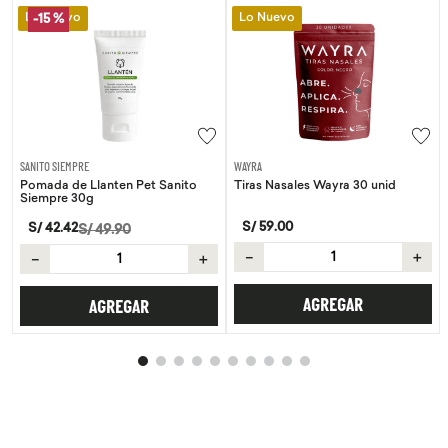
Lo Nuevo
Lo Nuevo
-
15 %
SANITO SIEMPRE
WAYRA
Pomada de Llanten Pet Sanito
Tiras Nasales Wayra 30 unid
Siempre 30g
S/
59
.
00
S/
42
.
42
S/
49
.
90
－
＋
－
＋
AGREGAR
AGREGAR