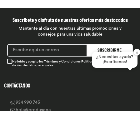
Suscríbete y disfruta de nuestras ofertas más destacadas
Mantente al día con nuestras últimas promociones y
consejos para una vida saludable
SUSCRIBIRME
×
¿Necesitas ayuda?
He leído y acepto los
Términos y Condiciones
Política de Privacidad
¡Escríbenos!
y la
Política
de uso de datos personales.
CONTÁCTANOS
934 990 745
hola@produsana
Nuestras tiendas