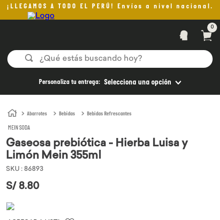
¡LLEGAMOS A TODO EL PERÚ! Envíos a nivel nacional.
0
¿Qué estás buscando hoy?
TÉRMINOS MÁS BUSCADOS
Personaliza tu entrega:
Selecciona una opción
1
.
helado
2
.
pomadas sanito siempre
Abarrotes
Bebidas
Bebidas Refrescantes
MEIN SODA
3
.
pan
Gaseosa prebiótica - Hierba Luisa y
4
.
kefir
Limón Mein 355ml
5
.
aceite oliva
SKU
:
86893
6
.
purita
S/
8
.
80
7
.
cafe
8
.
chocolate