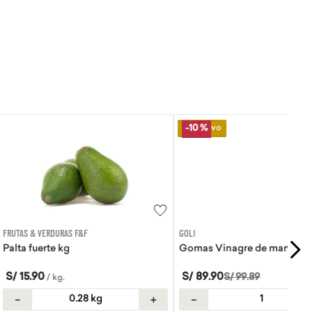
Lo Nuevo
-
10 %
RAS F&F
GOLI
kg
Gomas Vinagre de manzana Goli
S/
89
.
90
S/
99
.
89
g
.
＋
－
＋