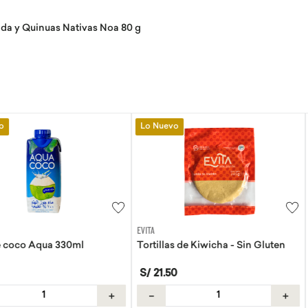
sada y Quinuas Nativas Noa 80 g
Lo Nuevo
EVITA
FRUTAS & VERDU
330ml
Tortillas de Kiwicha - Sin Gluten
Palta fuerte 
S/
21
.
50
S/
15
.
90
/
k
＋
－
＋
－