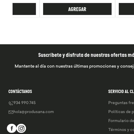
AGREGAR
AGREGA
Suscríbete y disfruta de nuestras ofertas m
Mantente al día con nuestras últimas promociones y consej
CONTÁCTANOS
SERVICIO AL C
934 990 745
Preguntas fr
hola@produsana.com
Políticas de 
Formulario d
Términos y c