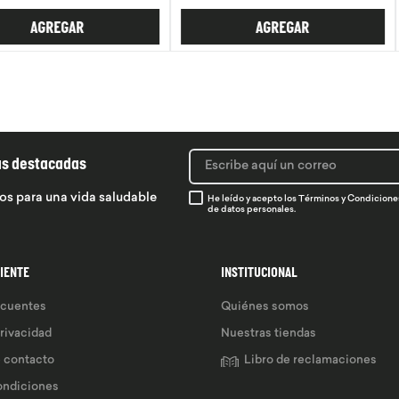
R
AGREGAR
ás destacadas
os para una vida saludable
He leído y acepto los
Términos y Condicione
de datos personales.
LIENTE
INSTITUCIONAL
ecuentes
Quiénes somos
privacidad
Nuestras tiendas
e contacto
Libro de reclamaciones
ondiciones