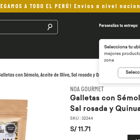
LEGAMOS A TODO EL PERÚ! Envíos a nivel nacion
Buscar productos
Personaliza tu entrega:
Selecciona tu ub
mejores producto
zona
Selecc
Galletas con Sémola, Aceite de Oliva, Sal rosada y Quinuas Nativas Noa 
NOA GOURMET
Galletas con Sémola
Sal rosada y Quinu
SKU
:
32244
S/
11
.
71