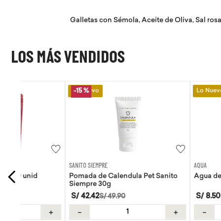
Galletas con Sémola, Aceite de Oliva, Sal ro
LOS MÁS VENDIDOS
Lo Nuevo
Lo Nuevo
-
15 %
SANITO SIEMPRE
AQUA
Pomada de Calendula Pet Sanito
Agua de coco Aqua 
Siempre 30g
S/
42
.
42
S/
8
.
50
S/
49
.
90
＋
－
＋
－