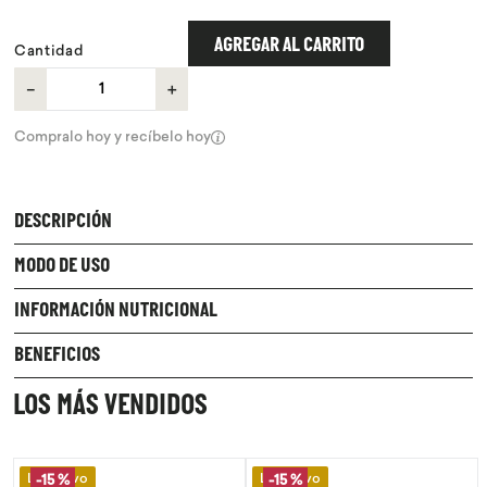
9
.
chocolate
AGREGAR AL CARRITO
Cantidad
10
.
proteina
－
＋
Compralo hoy y recíbelo hoy
DESCRIPCIÓN
MODO DE USO
INFORMACIÓN NUTRICIONAL
BENEFICIOS
LOS MÁS VENDIDOS
Lo Nuevo
Lo Nuevo
-
15 %
-
15 %