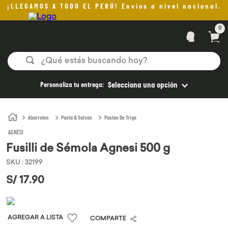
¡LLEGAMOS A TODO EL PERÚ! Envíos a nivel nacional.
0
¿Qué estás buscando hoy?
TÉRMINOS MÁS BUSCADOS
Personaliza tu entrega:
Selecciona una opción
1
.
helado
2
.
pan
Abarrotes
Pasta & Salsas
Pastas De Trigo
AGNESI
3
.
aceite oliva
Fusilli de Sémola Agnesi 500 g
4
.
kefir
SKU
:
32199
5
.
pomadas sanito siempre
S/
17
.
90
6
.
yogurt
7
.
purita
COMPARTE
8
.
cafe