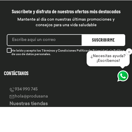
Suscríbete y disfruta de nuestras ofertas más destacadas
Mantente al día con nuestras últimas promociones y
consejos para una vida saludable
SUSCRIBIRME
×
He leído y acepto los
Términos y Condiciones
Política de Privacidad
y la
Política
de uso de datos personales.
¿Necesitas ayuda?
¡Escríbenos!
CONTÁCTANOS
934 990 745
hola@produsana
Nuestras tiendas