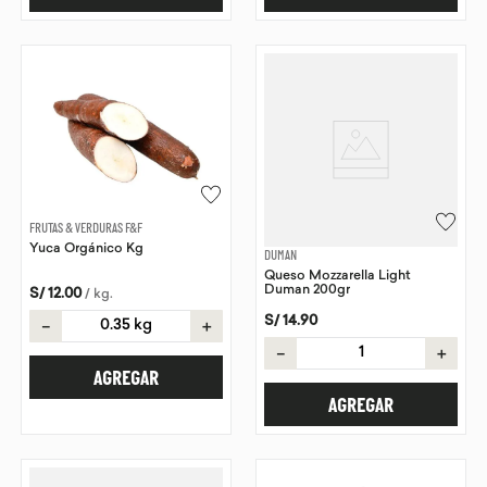
FRUTAS & VERDURAS F&F
Yuca Orgánico Kg
DUMAN
Queso Mozzarella Light
Duman 200gr
S/
12
.
00
/
kg
.
S/
14
.
90
－
＋
－
＋
AGREGAR
AGREGAR