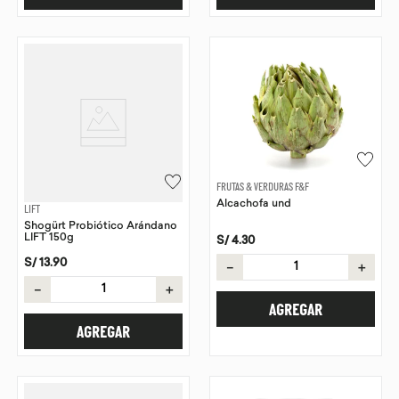
FRUTAS & VERDURAS F&F
Alcachofa und
LIFT
Shogürt Probiótico Arándano
LIFT 150g
S/
4
.
30
S/
13
.
90
－
＋
－
＋
AGREGAR
AGREGAR