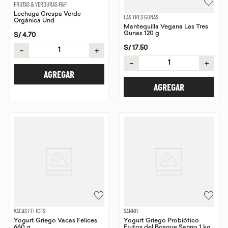
FRUTAS & VERDURAS F&F
Lechuga Crespa Verde
LAS TRES GUNAS
Orgánica Und
Mantequilla Vegana Las Tres
Gunas 120 g
S/
4
.
70
S/
17
.
50
－
＋
－
＋
AGREGAR
AGREGAR
VACAS FELICES
SANNO
Yogurt Griego Vacas Felices
Yogurt Griego Probiótico
660 g
Frutos del Bosque Sanno 1 kg