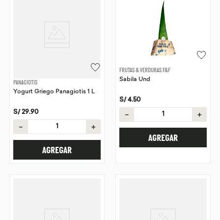
FRUTAS & VERDURAS F&F
Sabila Und
PANAGIOTIS
Yogurt Griego Panagiotis 1 L
S/
4
.
50
S/
29
.
90
－
＋
－
＋
AGREGAR
AGREGAR