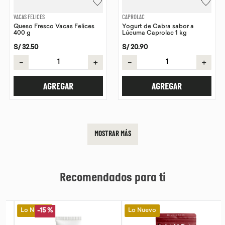
VACAS FELICES
CAPROLAC
Queso Fresco Vacas Felices
Yogurt de Cabra sabor a
400 g
Lúcuma Caprolac 1 kg
S/
32
.
50
S/
20
.
90
－
＋
－
＋
AGREGAR
AGREGAR
MOSTRAR MÁS
Recomendados para ti
Lo Nuevo
Lo Nuevo
-
15 %