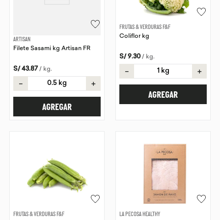
FRUTAS & VERDURAS F&F
Coliflor kg
ARTISAN
Filete Sasami kg Artisan FR
S/
9
.
30
/
kg
.
S/
43
.
87
/
kg
.
－
＋
－
＋
AGREGAR
AGREGAR
FRUTAS & VERDURAS F&F
LA PECOSA HEALTHY