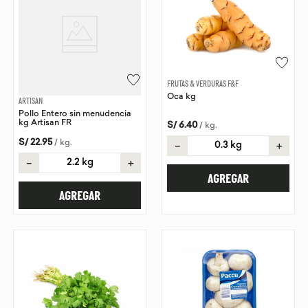
FRUTAS & VERDURAS F&F
Oca kg
ARTISAN
Pollo Entero sin menudencia
kg Artisan FR
S/
6
.
40
/
kg
.
S/
22
.
95
/
kg
.
－
＋
－
＋
AGREGAR
AGREGAR