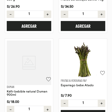
S/
26
.
90
S/
34
.
50
－
＋
－
＋
AGREGAR
AGREGAR
FRUTAS & VERDURAS F&F
Esparrago bebe Atado
DUMAN
Kéfir bebible natural Duman
900ml
S/
7
.
90
S/
18
.
00
－
＋
－
＋