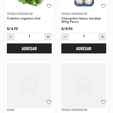
FRUTAS & VERDURAS F&F
FRUTAS & VERDURAS F&F
Culantro organico Und
Champiñon fresco bandeja
200g Paccu
S/
4
.
70
S/
8
.
90
－
＋
－
＋
AGREGAR
AGREGAR
DUMAN
FRUTAS & VERDURAS F&F