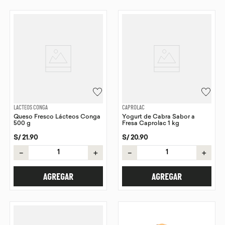
LACTEOS CONGA
CAPROLAC
Queso Fresco Lácteos Conga
Yogurt de Cabra Sabor a
500 g
Fresa Caprolac 1 kg
S/
21
.
90
S/
20
.
90
－
＋
－
＋
AGREGAR
AGREGAR