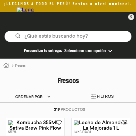
¡LLEGAMOS A TODO EL PERÚ! Envíos a nivel nacional.
0
¿Qué estás buscando hoy?
TÉRMINOS MÁS BUSCADOS
Personaliza tu entrega:
Selecciona una opción
1
.
helado
Frescos
2
.
aceite oliva
Frescos
3
.
pan
4
.
kefir
ORDENAR POR
5
.
pomadas sanito siempre
319
PRODUCTOS
6
.
yogurt
7
.
chocolate
SATIVA
LA MEJORADA
8
.
cafe