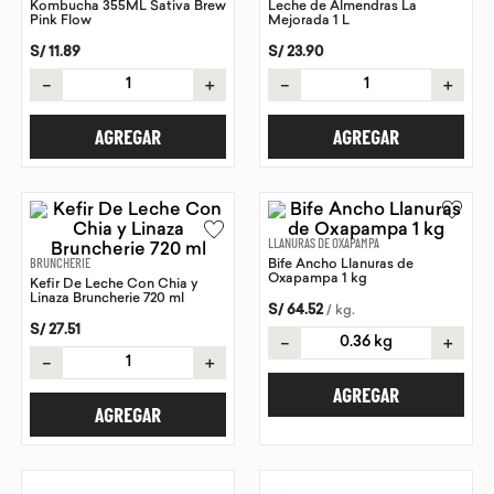
Kombucha 355ML Sativa Brew
Leche de Almendras La
Pink Flow
Mejorada 1 L
9
.
purita
S/
11
.
89
S/
23
.
90
10
.
proteina
－
＋
－
＋
AGREGAR
AGREGAR
LLANURAS DE OXAPAMPA
BRUNCHERIE
Bife Ancho Llanuras de
Oxapampa 1 kg
Kefir De Leche Con Chia y
Linaza Bruncherie 720 ml
S/
64
.
52
/
kg
.
S/
27
.
51
－
＋
－
＋
AGREGAR
AGREGAR