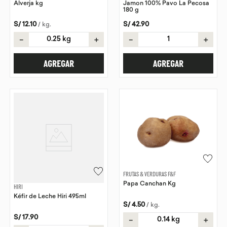
Alverja kg
Jamon 100% Pavo La Pecosa
180 g
S/
12
.
10
S/
42
.
90
/
kg
.
－
＋
－
＋
AGREGAR
AGREGAR
FRUTAS & VERDURAS F&F
Papa Canchan Kg
HIRI
Kéfir de Leche Hiri 495ml
S/
4
.
50
/
kg
.
S/
17
.
90
－
＋