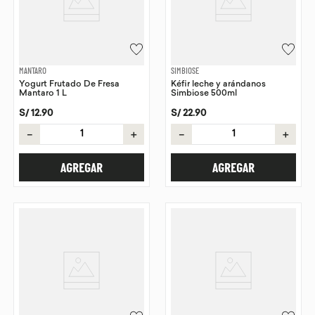
MANTARO
SIMBIOSE
Yogurt Frutado De Fresa
Kéfir leche y arándanos
Mantaro 1 L
Simbiose 500ml
S/
12
.
90
S/
22
.
90
－
＋
－
＋
AGREGAR
AGREGAR