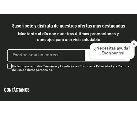
Suscríbete y disfruta de nuestras ofertas más destacadas
Mantente al día con nuestras últimas promociones y
consejos para una vida saludable
×
¿Necesitas ayuda?
¡Escríbenos!
SUSCRIBIRME
He leído y acepto los
Términos y Condiciones
Política de Privacidad
y la
Política
de uso de datos personales.
CONTÁCTANOS
934 990 745
hola@produsana
Nuestras tiendas