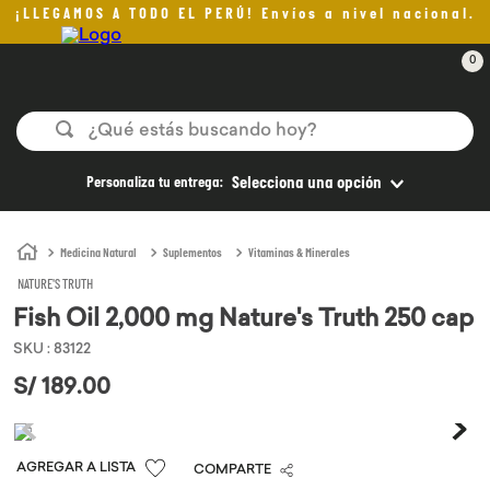
¡LLEGAMOS A TODO EL PERÚ! Envíos a nivel nacional.
0
¿Qué estás buscando hoy?
TÉRMINOS MÁS BUSCADOS
Personaliza tu entrega:
Selecciona una opción
1
.
aceite oliva
2
.
pan
Medicina Natural
Suplementos
Vitaminas & Minerales
NATURE'S TRUTH
3
.
helado
Fish Oil 2,000 mg Nature's Truth 250 cap
4
.
kefir
SKU
:
83122
5
.
pomadas sanito siempre
S/
189
.
00
6
.
yogurt
7
.
chocolate
COMPARTE
8
.
cafe