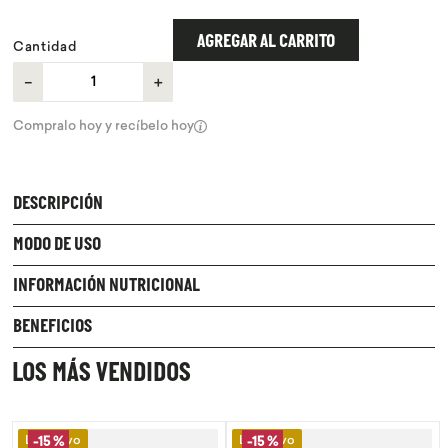
9
.
purita
AGREGAR AL CARRITO
Cantidad
10
.
proteina
－
＋
Compralo hoy y recíbelo hoy
DESCRIPCIÓN
MODO DE USO
INFORMACIÓN NUTRICIONAL
BENEFICIOS
LOS MÁS VENDIDOS
Lo Nuevo
Lo Nuevo
-
15 %
-
15 %