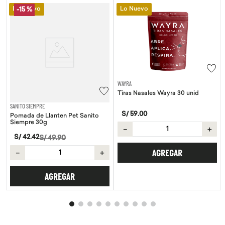
Lo Nuevo
Lo Nuevo
-
15 %
WAYRA
Tiras Nasales Wayra 30 unid
SANITO SIEMPRE
S/
59
.
00
Pomada de Llanten Pet Sanito
Siempre 30g
－
＋
S/
42
.
42
S/
49
.
90
－
＋
AGREGAR
AGREGAR