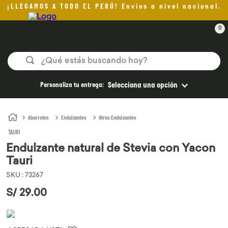
¡LLEGAMOS A TODO EL PERÚ! Envíos a nivel nacional.
0
¿Qué estás buscando hoy?
TÉRMINOS MÁS BUSCADOS
Personaliza tu entrega:
Selecciona una opción
1
.
helado
2
.
pomadas sanito siempre
Abarrotes
Endulzantes
Otros Endulzantes
TAURI
3
.
pan
Endulzante natural de Stevia con Yacon
4
.
kefir
Tauri
5
.
aceite oliva
SKU
:
73267
6
.
purita
S/
29
.
00
7
.
cafe
8
.
chocolate