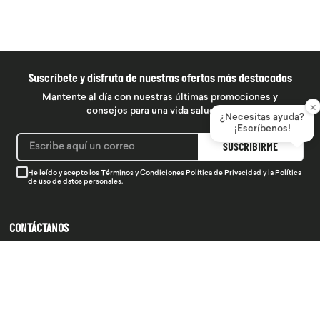
Suscríbete y disfruta de nuestras ofertas más destacadas
Mantente al día con nuestras últimas promociones y
×
consejos para una vida saludable
¿Necesitas ayuda?
¡Escríbenos!
SUSCRIBIRME
He leído y acepto los
Términos y Condiciones
Política de Privacidad
y la
Política
de uso de datos personales.
CONTÁCTANOS
934 990 745
hola@produsana
Nuestras tiendas