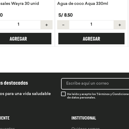
30 unid
Agua de coco Aqua 330ml
Tortillas de 
S/
8
.
50
S/
21
.
50
＋
－
＋
－
R
AGREGAR
ás destacadas
os para una vida saludable
He leído y acepto los
Términos y Condicione
de datos personales.
LIENTE
INSTITUCIONAL