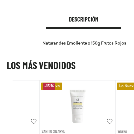
DESCRIPCIÓN
Naturandes Emoliente x 150g Frutos Rojos
LOS MÁS VENDIDOS
Lo Nuevo
Lo Nuevo
-
15 %
SANITO SIEMPRE
WAYRA