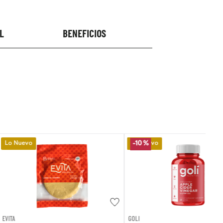
L
BENEFICIOS
Lo Nuevo
-
10 %
GOLI