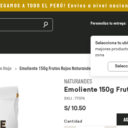
LEGAMOS A TODO EL PERÚ! Envíos a nivel nacion
Buscar productos
Personaliza tu entrega:
Selecciona tu ub
mejores producto
zona
Selecc
En Hoja
Emoliente 150g Frutos Rojos Naturandes
NATURANDES
Emoliente 150g Fru
SKU
:
77074
S/
10
.
50
AG
Cantidad