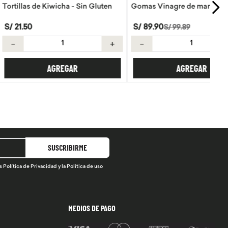
Kiwicha - Sin Gluten
Gomas Vinagre de manzana Goli
S/
89
.
90
S/
99
.
89
＋
－
＋
AGREGAR
AGREGAR
SUSCRIBIRME
s
Política de Privacidad
y la
Política de uso
MEDIOS DE PAGO