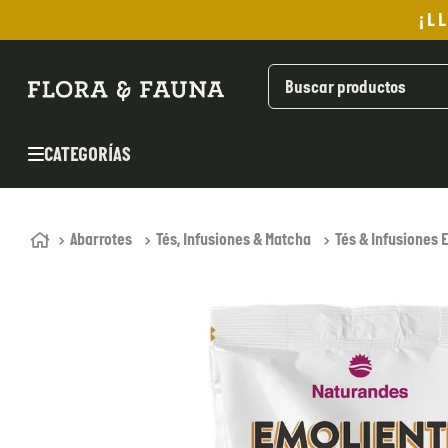
¡L
TÉRMINOS MÁS BUSCADOS
1
.
helado
2
.
pan
CATEGORÍAS
3
.
aceite oliva
4
.
kefir
5
.
pomadas sanito siempre
Abarrotes
Tés, Infusiones & Matcha
Tés & Infusiones 
6
.
yogurt
7
.
purita
8
.
cafe
9
.
chocolate
10
.
proteina