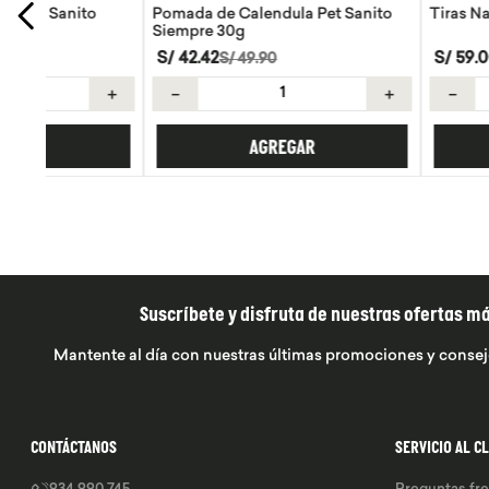
Pomada de Calendula Pet Sanito
Tiras Nasales Wayra 
Siempre 30g
S/
42
.
42
S/
59
.
00
S/
49
.
90
＋
－
＋
－
AGREGAR
AGREGA
Suscríbete y disfruta de nuestras ofertas m
Mantente al día con nuestras últimas promociones y consej
CONTÁCTANOS
SERVICIO AL C