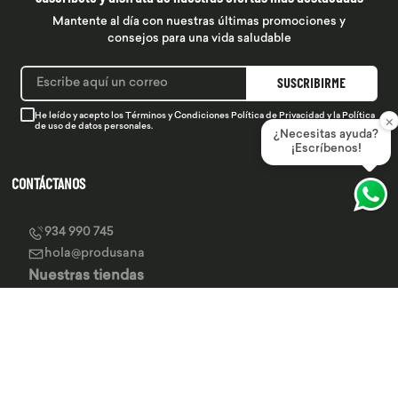
Mantente al día con nuestras últimas promociones y
consejos para una vida saludable
SUSCRIBIRME
He leído y acepto los
Términos y Condiciones
Política de Privacidad
y la
Política
×
de uso de datos personales.
¿Necesitas ayuda?
¡Escríbenos!
CONTÁCTANOS
934 990 745
hola@produsana
Nuestras tiendas
SERVICIO AL CLIENTE