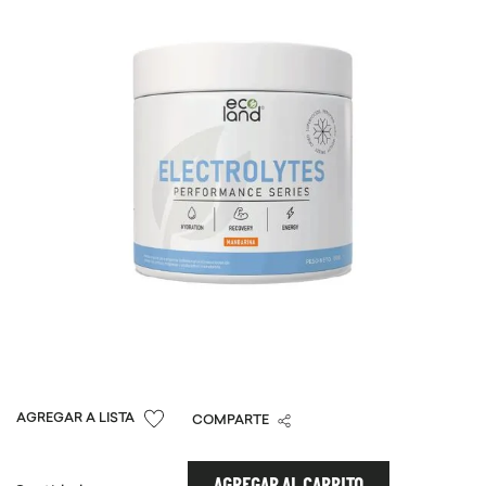
9
.
chocolate
10
.
proteina
COMPARTE