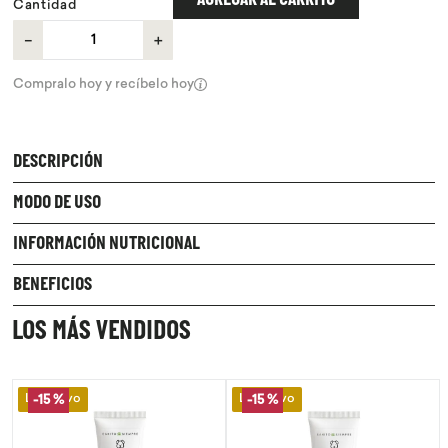
AGREGAR AL CARRITO
Cantidad
－
＋
Compralo hoy y recíbelo hoy
DESCRIPCIÓN
MODO DE USO
INFORMACIÓN NUTRICIONAL
BENEFICIOS
LOS MÁS VENDIDOS
Lo Nuevo
Lo Nuevo
-
15 %
-
15 %