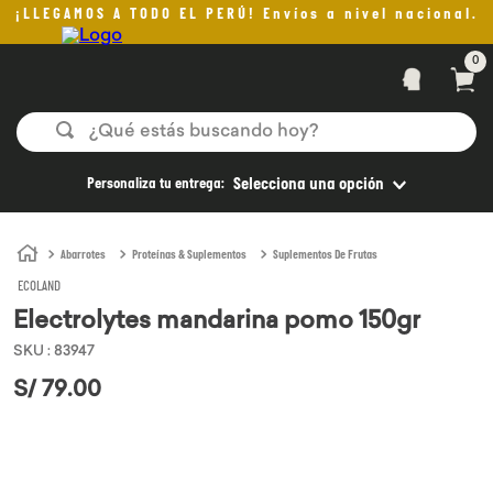
¡LLEGAMOS A TODO EL PERÚ! Envíos a nivel nacional.
0
¿Qué estás buscando hoy?
TÉRMINOS MÁS BUSCADOS
Personaliza tu entrega:
Selecciona una opción
1
.
helado
2
.
pan
Abarrotes
Proteínas & Suplementos
Suplementos De Frutas
ECOLAND
3
.
aceite oliva
Electrolytes mandarina pomo 150gr
4
.
kefir
SKU
:
83947
5
.
pomadas sanito siempre
S/
79
.
00
6
.
yogurt
7
.
purita
8
.
cafe