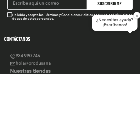
SUSCRIBIRME
×
He leído y acepto los
Términos y Condiciones
Política de Privacidad
y la
Política
de uso de datos personales.
¿Necesitas ayuda?
¡Escríbenos!
CONTÁCTANOS
934 990 745
hola@produsana
Nuestras tiendas
SERVICIO AL CLIENTE
INSTITUCIONAL