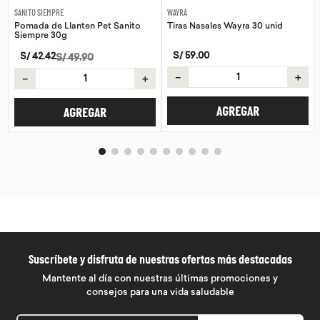
SANITO SIEMPRE
WAYRA
Pomada de Llanten Pet Sanito
Tiras Nasales Wayra 30 unid
Siempre 30g
S/
59
.
00
S/
42
.
42
S/
49
.
90
－
＋
－
＋
AGREGAR
AGREGAR
Suscríbete y disfruta de nuestras ofertas más destacadas
Mantente al día con nuestras últimas promociones y
consejos para una vida saludable