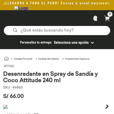
¡LLEGAMOS A TODO EL PERÚ! Envíos a nivel nacional.
0
¿Qué estás buscando hoy?
TÉRMINOS MÁS BUSCADOS
Personaliza tu entrega:
Selecciona una opción
1
.
helado
2
.
aceite oliva
Cuidado Personal
Cuidado Del Cabello
Tratamientos Capilares
ATTITUDE
3
.
pan
Desenredante en Spray de Sandía y
4
.
kefir
Coco Attitude 240 ml
5
.
pomadas sanito siempre
SKU
:
46860
6
.
yogurt
S/
66
.
00
7
.
chocolate
8
.
cafe