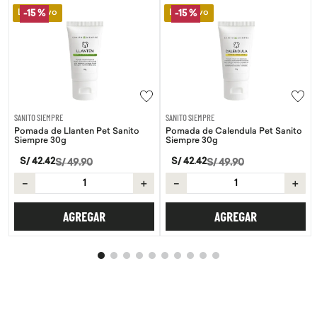
Lo Nuevo
Lo Nuevo
-
15 %
-
15 %
SANITO SIEMPRE
SANITO SIEMPRE
Pomada de Llanten Pet Sanito
Pomada de Calendula Pet Sanito
Siempre 30g
Siempre 30g
S/
42
.
42
S/
42
.
42
S/
49
.
90
S/
49
.
90
－
＋
－
＋
AGREGAR
AGREGAR