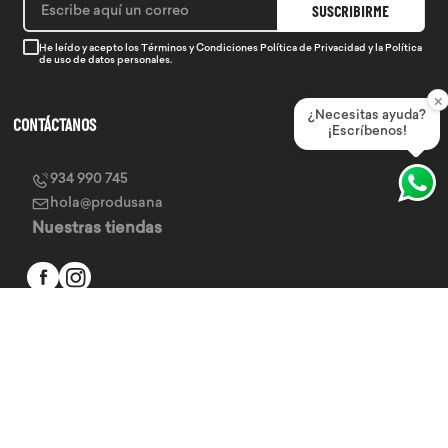
SUSCRIBIRME
He leído y acepto los
Términos y Condiciones
Política de Privacidad
y la
Política
de uso de datos personales.
×
¿Necesitas ayuda?
CONTÁCTANOS
¡Escríbenos!
934 990 745
hola@produsana
Nuestras tiendas
SERVICIO AL CLIENTE
INSTITUCIONAL