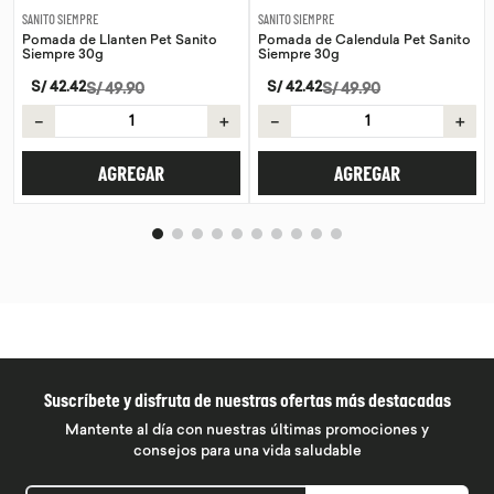
SANITO SIEMPRE
SANITO SIEMPRE
Pomada de Llanten Pet Sanito
Pomada de Calendula Pet Sanito
Siempre 30g
Siempre 30g
S/
42
.
42
S/
42
.
42
S/
49
.
90
S/
49
.
90
－
＋
－
＋
AGREGAR
AGREGAR
Suscríbete y disfruta de nuestras ofertas más destacadas
Mantente al día con nuestras últimas promociones y
consejos para una vida saludable