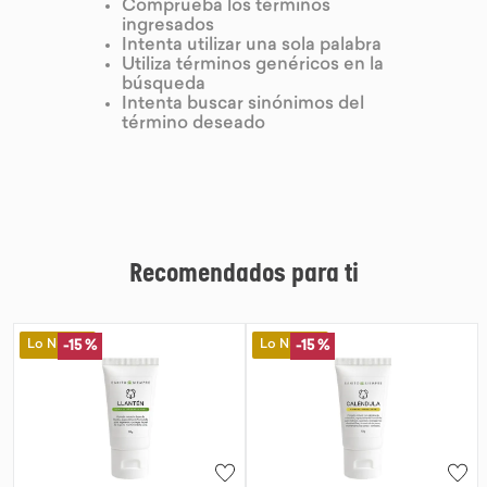
Comprueba los términos
ingresados
9
.
chocolate
Intenta utilizar una sola palabra
Utiliza términos genéricos en la
10
.
proteina
búsqueda
Intenta buscar sinónimos del
término deseado
Recomendados para ti
Lo Nuevo
Lo Nuevo
-
15 %
-
15 %