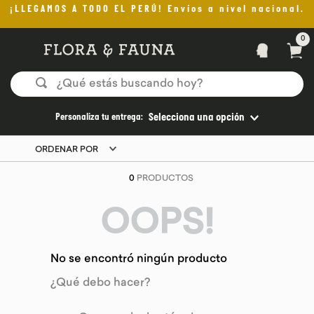
¡LLEGAMOS A TODO EL PERÚ! Envíos a nivel nacional.
0
¿Qué estás buscando hoy?
TÉRMINOS MÁS BUSCADOS
Personaliza tu entrega:
Selecciona una opción
1
.
helado
ORDENAR POR
2
.
pan
0
PRODUCTOS
3
.
aceite oliva
4
.
kefir
OOPS!
5
.
pomadas sanito siempre
No se encontró ningún producto
6
.
yogurt
¿Qué debo hacer?
7
.
purita
8
.
cafe