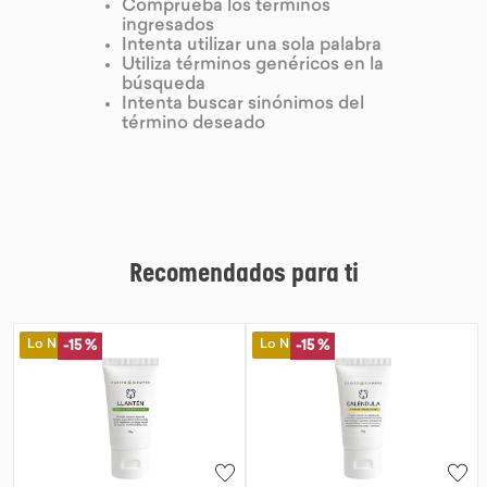
Comprueba los términos
ingresados
9
.
chocolate
Intenta utilizar una sola palabra
Utiliza términos genéricos en la
10
.
proteina
búsqueda
Intenta buscar sinónimos del
término deseado
Recomendados para ti
Lo Nuevo
Lo Nuevo
-
15 %
-
15 %