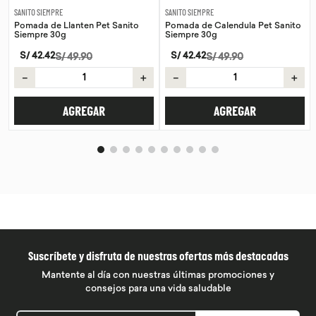
SANITO SIEMPRE
SANITO SIEMPRE
Pomada de Llanten Pet Sanito
Pomada de Calendula Pet Sanito
Siempre 30g
Siempre 30g
S/
42
.
42
S/
42
.
42
S/
49
.
90
S/
49
.
90
－
＋
－
＋
AGREGAR
AGREGAR
Suscríbete y disfruta de nuestras ofertas más destacadas
Mantente al día con nuestras últimas promociones y
consejos para una vida saludable