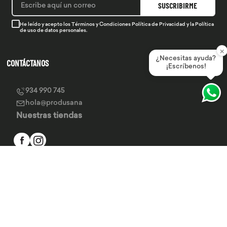
SUSCRIBIRME
He leído y acepto los
Términos y Condiciones
Política de Privacidad
y la
Política
de uso de datos personales.
×
¿Necesitas ayuda?
CONTÁCTANOS
¡Escríbenos!
934 990 745
hola@produsana
Nuestras tiendas
SERVICIO AL CLIENTE
INSTITUCIONAL