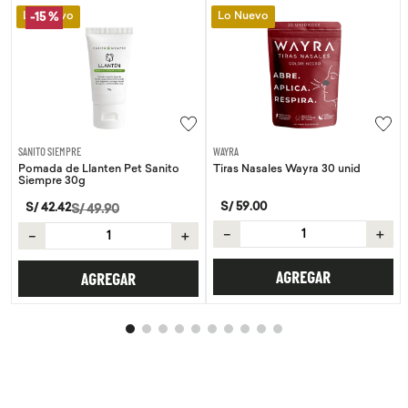
Lo Nuevo
Lo Nuevo
-
15 %
E
WAYRA
SANITO SIEMPRE
Llanten Pet Sanito
Tiras Nasales Wayra 30 unid
Pomada de Cal
g
Siempre 30g
S/
59
.
00
S/
42
.
42
/
49
.
90
S/
4
－
＋
＋
－
AGREGAR
AGREGAR
AG