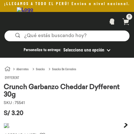
¡LLEGAMOS A TODO EL PERÚ! Envíos a nivel nacional.
0
¿Qué estás buscando hoy?
TÉRMINOS MÁS BUSCADOS
Personaliza tu entrega:
Selecciona una opción
1
.
helado
2
.
pan
Abarrotes
Snacks
Snacks De Cereales
DYFFERENT
3
.
aceite oliva
Crunch Garbanzo Cheddar Dyfferent
4
.
pomadas sanito siempre
30g
5
.
kefir
SKU
:
75541
6
.
purita
S/
3
.
20
7
.
yogurt
8
.
cafe