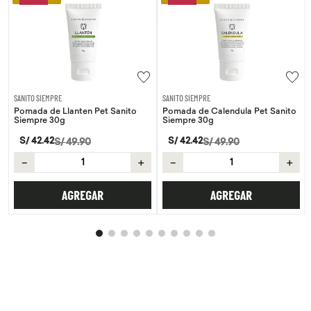
EMPRE
SANITO SIEMPRE
WAYRA
de Llanten Pet Sanito
Pomada de Calendula Pet Sanito
Tiras Nasal
 30g
Siempre 30g
S/
59
.
00
42
S/
42
.
42
S/
49
.
90
S/
49
.
90
－
＋
－
＋
AGREGAR
AGREGAR