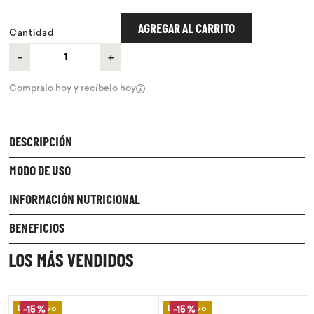
9
.
purita
AGREGAR AL CARRITO
Cantidad
10
.
proteina
－
＋
Compralo hoy y recíbelo hoy
DESCRIPCIÓN
MODO DE USO
INFORMACIÓN NUTRICIONAL
BENEFICIOS
LOS MÁS VENDIDOS
vo
Lo Nuevo
Lo Nuevo
-
15 %