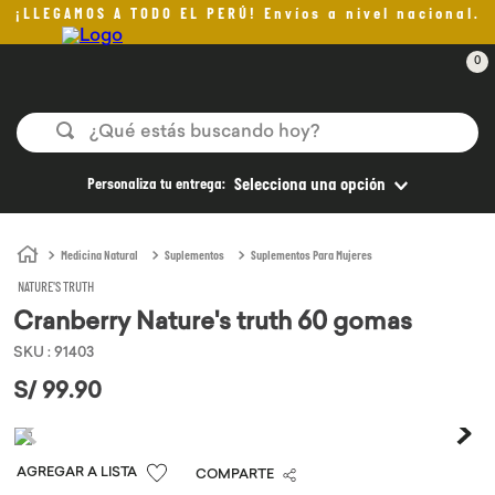
¡LLEGAMOS A TODO EL PERÚ! Envíos a nivel nacional.
0
¿Qué estás buscando hoy?
TÉRMINOS MÁS BUSCADOS
Personaliza tu entrega:
Selecciona una opción
1
.
helado
2
.
aceite oliva
Medicina Natural
Suplementos
Suplementos Para Mujeres
NATURE'S TRUTH
3
.
pan
Cranberry Nature's truth 60 gomas
4
.
kefir
SKU
:
91403
5
.
pomadas sanito siempre
S/
99
.
90
6
.
yogurt
7
.
chocolate
COMPARTE
8
.
cafe