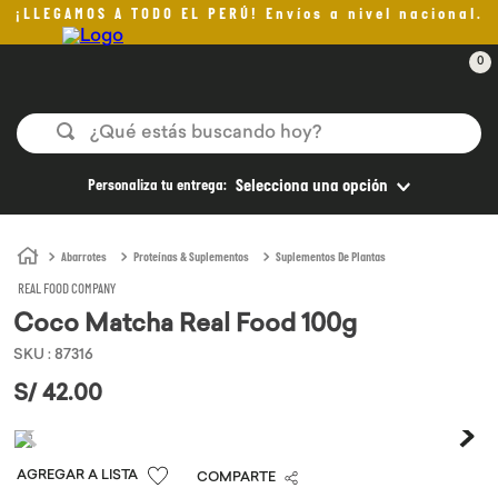
¡LLEGAMOS A TODO EL PERÚ! Envíos a nivel nacional.
0
¿Qué estás buscando hoy?
TÉRMINOS MÁS BUSCADOS
Personaliza tu entrega:
Selecciona una opción
1
.
helado
2
.
pan
Abarrotes
Proteínas & Suplementos
Suplementos De Plantas
REAL FOOD COMPANY
3
.
aceite oliva
Coco Matcha Real Food 100g
4
.
pomadas sanito siempre
SKU
:
87316
5
.
kefir
S/
42
.
00
6
.
purita
7
.
yogurt
COMPARTE
8
.
cafe