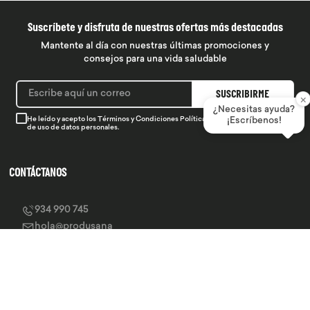
Suscríbete y disfruta de nuestras ofertas más destacadas
Mantente al día con nuestras últimas promociones y
consejos para una vida saludable
SUSCRIBIRME
×
¿Necesitas ayuda?
He leído y acepto los
Términos y Condiciones
Política de Privacidad
y la
Política
¡Escríbenos!
de uso de datos personales.
CONTÁCTANOS
934 990 745
hola@produsana
Nuestras tiendas
SERVICIO AL CLIENTE