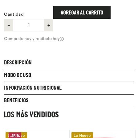
9
.
chocolate
AGREGAR AL CARRITO
Cantidad
10
.
proteina
－
＋
Compralo hoy y recíbelo hoy
DESCRIPCIÓN
MODO DE USO
INFORMACIÓN NUTRICIONAL
BENEFICIOS
LOS MÁS VENDIDOS
Lo Nuevo
Lo Nuevo
-
15 %