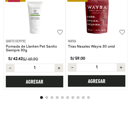
SANITO SIEMPRE
WAYRA
Pomada de Llanten Pet Sanito
Tiras Nasales Wayra 30 unid
Siempre 30g
S/
59
.
00
S/
42
.
42
S/
49
.
90
－
＋
－
＋
AGREGAR
AGREGAR