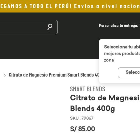
LEGAMOS A TODO EL PERÚ! Envíos a nivel nacion
Buscar productos
Personaliza tu entrega:
Selecciona tu ub
mejores producto
zona
Selecc
Citrato de Magnesio Premium Smart Blends 400g
SMART BLENDS
Citrato de Magnes
Blends 400g
SKU
:
79067
S/
85
.
00