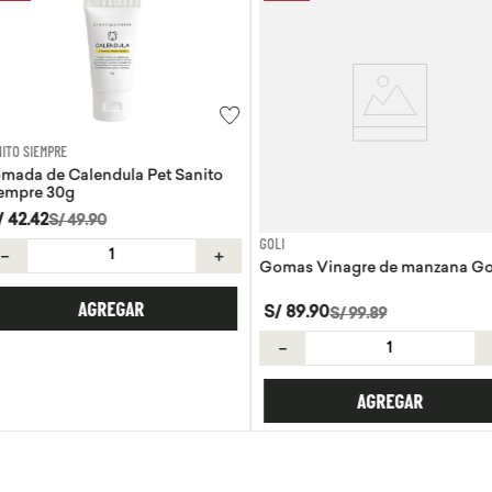
AQUA
 Pet Sanito
Agua de coc
S/
8
.
50
GOLI
＋
－
Gomas Vinagre de manzana Goli
R
S/
89
.
90
S/
99
.
89
－
＋
AGREGAR