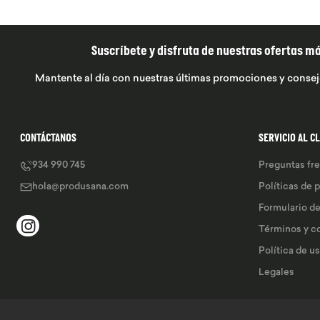
Suscríbete y disfruta de nuestras ofertas m
Mantente al día con nuestras últimas promociones y consej
CONTÁCTANOS
SERVICIO AL C
934 990 745
Preguntas fr
hola@produsana.com
Políticas de 
Formulario d
Términos y c
Política de u
Legales 