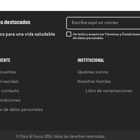
ás destacadas
os para una vida saludable
He leído y acepto los
Términos y Condicione
de datos personales.
LIENTE
INSTITUCIONAL
ecuentes
Quiénes somos
privacidad
Nuestras tiendas
e contacto
Libro de reclamaciones
ondiciones
so de datos personales 
© Flora & Fauna 2024. todos los derechos reservados.