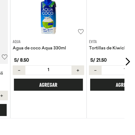
o Aqua 330ml
EVITA
＋
Tortillas de Kiwicha - Sin Gluten
AGREGAR
S/
21
.
50
－
＋
AGREGAR