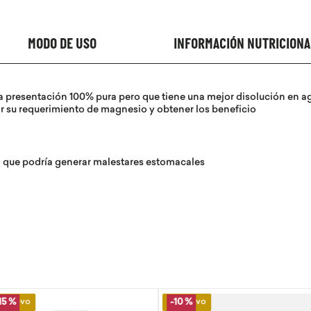
MODO DE USO
INFORMACIÓN NUTRICIONA
presentación 100% pura pero que tiene una mejor disolución en agua
ir su requerimiento de magnesio y obtener los beneficio
 que podría generar malestares estomacales
Lo Nuevo
Lo Nuevo
-
10 %