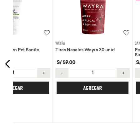
WAYRA
SANITO SIEMPRE
Tiras Nasales Wayra 30 unid
Pomada de Calendula
Siempre 30g
S/
59
.
00
S/
42
.
42
S/
49
.
90
＋
－
＋
－
AGREGAR
AGREGA