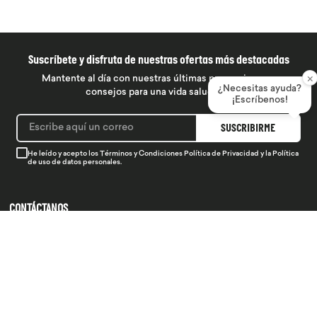
Suscríbete y disfruta de nuestras ofertas más destacadas
×
Mantente al día con nuestras últimas promociones y
¿Necesitas ayuda?
consejos para una vida saludable
¡Escríbenos!
SUSCRIBIRME
He leído y acepto los
Términos y Condiciones
Política de Privacidad
y la
Política
de uso de datos personales.
CONTÁCTANOS
934 990 745
hola@produsana
Nuestras tiendas