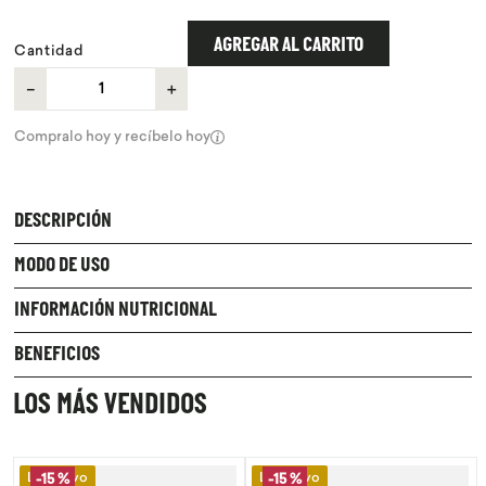
9
.
purita
AGREGAR AL CARRITO
Cantidad
10
.
proteina
－
＋
Compralo hoy y recíbelo hoy
DESCRIPCIÓN
MODO DE USO
INFORMACIÓN NUTRICIONAL
BENEFICIOS
LOS MÁS VENDIDOS
Lo Nuevo
Lo Nuevo
-
15 %
-
15 %