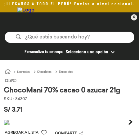
¡LLEGAMOS A TODO EL PERÚ! Envíos a nivel nacional.
0
¿Qué estás buscando hoy?
TÉRMINOS MÁS BUSCADOS
Personaliza tu entrega:
Selecciona una opción
1
.
aceite oliva
2
.
pan
Abarrotes
Chocolates
Chocolates
CALYPSO
3
.
helado
ChocoMani 70% cacao 0 azucar 21g
4
.
kefir
SKU
:
84307
5
.
pomadas sanito siempre
S/
3
.
71
6
.
yogurt
7
.
chocolate
COMPARTE
8
.
cafe