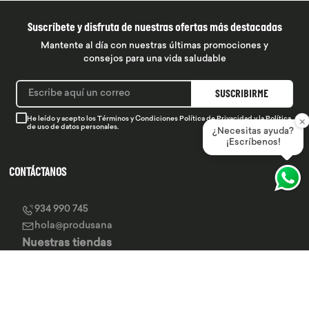
Suscríbete y disfruta de nuestras ofertas más destacadas
Mantente al día con nuestras últimas promociones y
consejos para una vida saludable
SUSCRIBIRME
×
He leído y acepto los
Términos y Condiciones
Política de Privacidad
y la
Política
de uso de datos personales.
¿Necesitas ayuda?
¡Escríbenos!
CONTÁCTANOS
934 990 745
hola@produsana
Nuestras tiendas