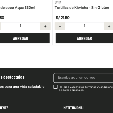
EVITA
GOLI
330ml
Tortillas de Kiwicha - Sin Gluten
Gomas Vinag
S/
21
.
50
S/
89
.
90
S/
＋
－
＋
－
R
AGREGAR
ás destacadas
os para una vida saludable
He leído y acepto los
Términos y Condicione
de datos personales.
LIENTE
INSTITUCIONAL