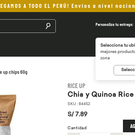
LEGAMOS A TODO EL PERÚ! Envíos a nivel nacion
Buscar productos
Personaliza tu entrega:
Selecciona tu ub
mejores producto
zona
Selecc
ce up chips 60g
RICE UP
Chia y Quinoa Rice
SKU
:
84452
S/
7
.
89
AG
Cantidad