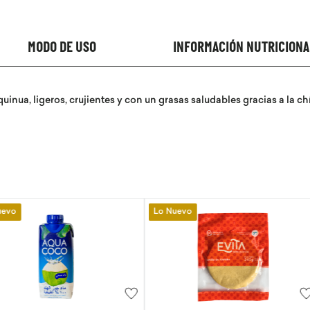
MODO DE USO
INFORMACIÓN NUTRICIONA
uinua, ligeros, crujientes y con un grasas saludables gracias a la c
Lo Nuevo
Lo Nuevo
-
10 %