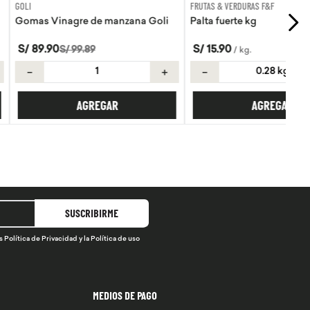
FRUTAS & VERDURAS F&F
re de manzana Goli
Palta fuerte kg
S/
15
.
90
99
.
89
/
kg
.
＋
－
＋
AGREGAR
AGREGAR
SUSCRIBIRME
s
Política de Privacidad
y la
Política de uso
MEDIOS DE PAGO