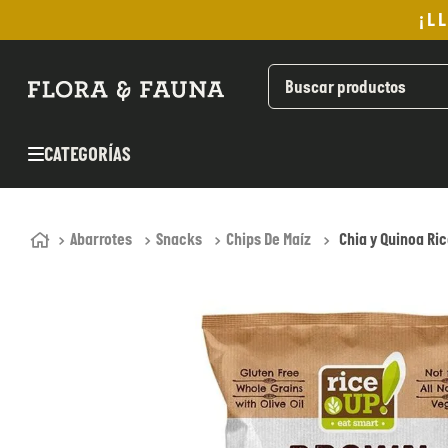
¡L
TÉRMINOS MÁS BUSCADOS
1
.
helado
2
.
pan
CATEGORÍAS
3
.
aceite oliva
4
.
kefir
5
.
pomadas sanito siempre
Abarrotes
Snacks
Chips De Maíz
Chia y Quinoa Ri
6
.
yogurt
7
.
purita
8
.
cafe
9
.
chocolate
10
.
proteina