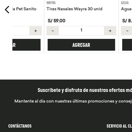
WAYRA
AQUA
ito
Tiras Nasales Wayra 30 unid
Agua de coco Aqua 
S/
59
.
00
S/
8
.
50
＋
－
＋
－
AGREGAR
AGREGA
Suscríbete y disfruta de nuestras ofertas m
Mantente al día con nuestras últimas promociones y consej
CONTÁCTANOS
SERVICIO AL C