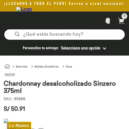
¡LLEGAMOS A TODO EL PERÚ! Envíos a nivel nacional.
0
¿Qué estás buscando hoy?
TÉRMINOS MÁS BUSCADOS
Personaliza tu entrega:
Selecciona una opción
1
.
helado
2
.
pan
Abarrotes
Bebidas Alcohólicas
Vinos
SINZERO
3
.
aceite oliva
Chardonnay desalcoholizado Sinzero
4
.
kefir
375ml
5
.
pomadas sanito siempre
SKU
:
85888
6
.
yogurt
S/
50
.
91
7
.
purita
Lo Nuevo
8
.
cafe