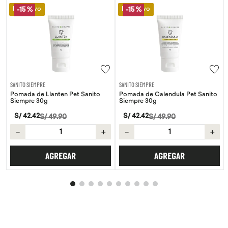
Lo Nuevo
Lo Nuevo
-
15 %
SANITO SIEMPRE
WAYRA
Pomada de Calendula Pet Sanito
Tiras Nasales Wayra 30 unid
Siempre 30g
S/
59
.
00
S/
42
.
42
S/
49
.
90
－
＋
－
＋
AGREGAR
AGREGAR