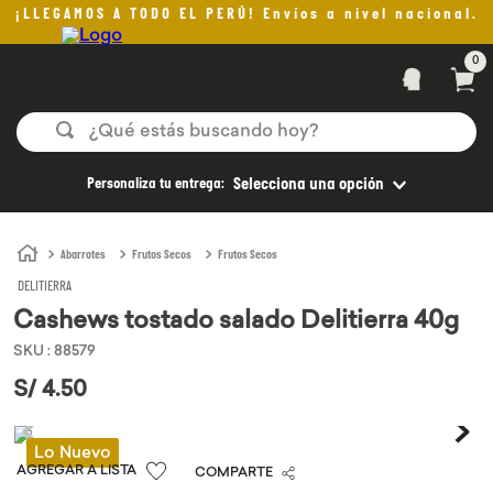
¡LLEGAMOS A TODO EL PERÚ! Envíos a nivel nacional.
0
¿Qué estás buscando hoy?
TÉRMINOS MÁS BUSCADOS
Personaliza tu entrega:
Selecciona una opción
1
.
helado
2
.
pan
Abarrotes
Frutos Secos
Frutos Secos
DELITIERRA
3
.
aceite oliva
Cashews tostado salado Delitierra 40g
4
.
kefir
SKU
:
88579
5
.
pomadas sanito siempre
S/
4
.
50
6
.
yogurt
7
.
purita
Lo Nuevo
COMPARTE
8
.
cafe