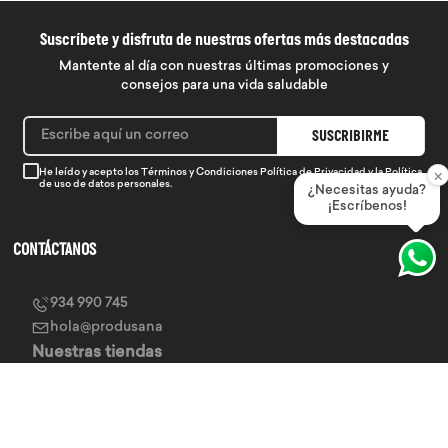
Suscríbete y disfruta de nuestras ofertas más destacadas
Mantente al día con nuestras últimas promociones y
consejos para una vida saludable
SUSCRIBIRME
×
He leído y acepto los
Términos y Condiciones
Política de Privacidad
y la
Política
de uso de datos personales.
¿Necesitas ayuda?
¡Escríbenos!
CONTÁCTANOS
934 990 745
hola@produsana
Nuestras tiendas