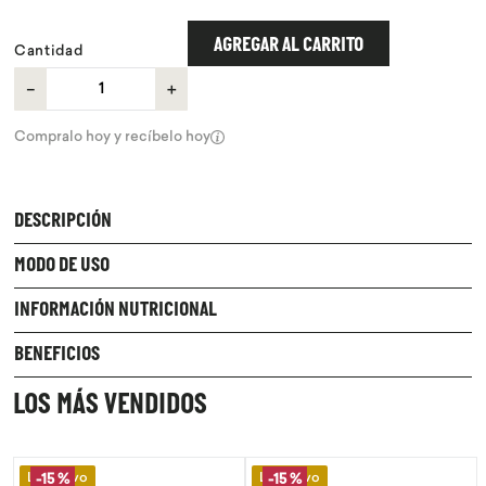
9
.
chocolate
AGREGAR AL CARRITO
Cantidad
10
.
proteina
－
＋
Compralo hoy y recíbelo hoy
DESCRIPCIÓN
MODO DE USO
INFORMACIÓN NUTRICIONAL
BENEFICIOS
LOS MÁS VENDIDOS
Lo Nuevo
Lo Nuevo
-
15 %
-
15 %