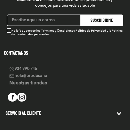
Mantente al día con nuestras últimas promociones y
consejos para una vida saludable
SUSCRIBIRME
He leído y acepto los
Términos y Condiciones
Política de Privacidad
y la
Política
de uso de datos personales.
CONTÁCTANOS
934 990 745
hola@produsana
Nuestras tiendas
SERVICIO AL CLIENTE