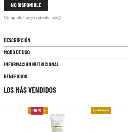
NO DISPONIBLE
9
.
purita
Compralo hoy y recíbelo hoy
10
.
proteina
DESCRIPCIÓN
MODO DE USO
INFORMACIÓN NUTRICIONAL
BENEFICIOS
LOS MÁS VENDIDOS
Lo Nuevo
Lo Nuevo
-
15 %