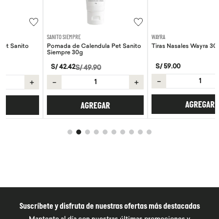
SANITO SIEMPRE
WAYRA
Pomada de Calendula Pet Sanito
Tiras Nasales Wayra 30 unid
Siempre 30g
S/
59
.
00
S/
42
.
42
S/
49
.
90
－
＋
＋
－
＋
AGREGAR
AGREGAR
Suscríbete y disfruta de nuestras ofertas más destacadas