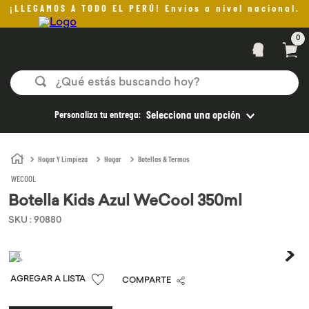
¡LLEGAMOS A TODO EL PERÚ! Envíos a nivel nacional.
0
¿Qué estás buscando hoy?
TÉRMINOS MÁS BUSCADOS
Personaliza tu entrega:
Selecciona una opción
1
.
helado
2
.
aceite oliva
Hogar Y Limpieza
Hogar
Botellas & Termos
WECOOL
3
.
pan
Botella Kids Azul WeCool 350ml
4
.
kefir
SKU
:
90880
5
.
pomadas sanito siempre
6
.
yogurt
7
.
chocolate
COMPARTE
8
.
cafe