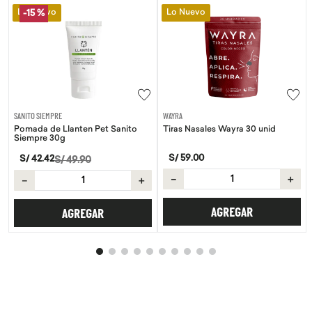
Lo Nuevo
Lo Nuevo
-
15 %
SANITO SIEMPRE
WAYRA
Pomada de Llanten Pet Sanito
Tiras Nasales Wayra 30 unid
Siempre 30g
S/
59
.
00
S/
42
.
42
S/
49
.
90
－
＋
－
＋
AGREGAR
AGREGAR