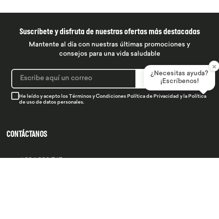
Suscríbete y disfruta de nuestras ofertas más destacadas
Mantente al día con nuestras últimas promociones y
consejos para una vida saludable
×
¿Necesitas ayuda?
SUSCRIBIRME
¡Escríbenos!
He leído y acepto los
Términos y Condiciones
Política de Privacidad
y la
Política
de uso de datos personales.
CONTÁCTANOS
934 990 745
hola@produsana
Nuestras tiendas