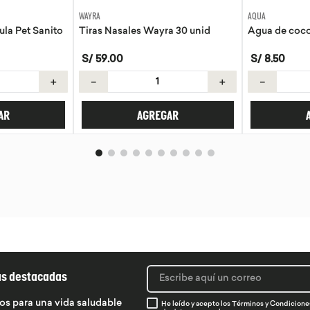
AQUA
EVITA
a 30 unid
Agua de coco Aqua 330ml
Tortillas de 
S/
8
.
50
S/
21
.
50
＋
－
＋
－
AR
AGREGAR
ás destacadas
os para una vida saludable
He leído y acepto los
Términos y Condicione