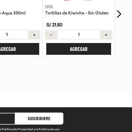
GOLI
Kiwicha - Sin Gluten
Gomas Vinagre de manzana Goli
S/
89
.
90
S/
99
.
89
＋
－
＋
AGREGAR
AGREGAR
SUSCRIBIRME
s
Política de Privacidad
y la
Política de uso