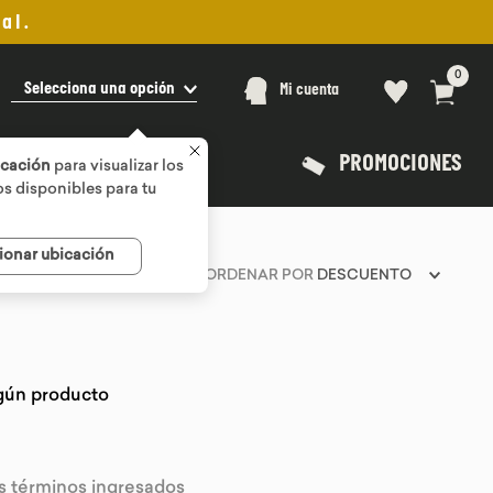
al.
0
Selecciona una opción
Mi cuenta
PROMOCIONES
icación
para visualizar los
s disponibles para tu
ionar ubicación
ORDENAR POR
DESCUENTO
gún producto
 términos ingresados