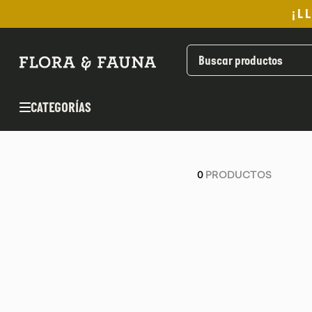
¡L
TÉRMINOS MÁS BUSCADOS
1
.
helado
2
.
aceite oliva
CATEGORÍAS
3
.
pan
4
.
kefir
5
.
pomadas sanito siempre
0
PRODUCTOS
6
.
yogurt
7
.
chocolate
8
.
cafe
9
.
purita
10
.
proteina