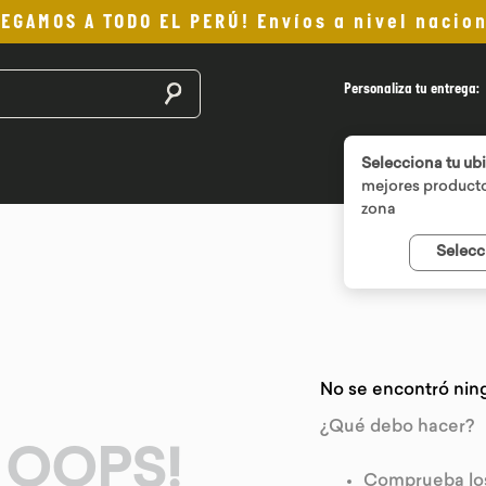
LEGAMOS A TODO EL PERÚ! Envíos a nivel nacion
Buscar productos
Personaliza tu entrega:
Selecciona tu ub
mejores producto
zona
Selecc
No se encontró nin
¿Qué debo hacer?
OOPS!
Comprueba los