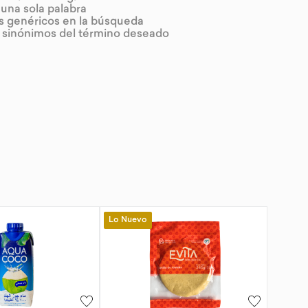
r una sola palabra
os genéricos en la búsqueda
r sinónimos del término deseado
Lo Nuevo
-
10 %