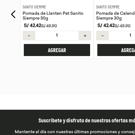
SANITO SIEMPRE
WAYRA
anito
Pomada de Calendula Pet Sanito
Tiras Nasales Wayr
Siempre 30g
S/
42
.
42
S/
59
.
00
S/
49
.
90
＋
－
＋
－
AGREGAR
AGREG
Suscríbete y disfruta de nuestras ofertas m
Mantente al día con nuestras últimas promociones y consej